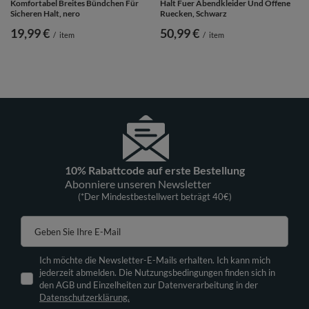
Komfortabel Breites Bündchen Für
Halt Fuer Abendkleider Und Offene
Sicheren Halt, nero
Ruecken, Schwarz
19,99 €
50,99 €
/
item
/
item
10% Rabattcode auf erste Bestellung
Abonniere unseren Newsletter
(*Der Mindestbestellwert beträgt 40€)
Geben Sie Ihre E-Mail
Ich möchte die Newsletter-E-Mails erhalten. Ich kann mich
jederzeit abmelden. Die Nutzungsbedingungen finden sich in
den AGB und Einzelheiten zur Datenverarbeitung in der
Datenschutzerklärung.