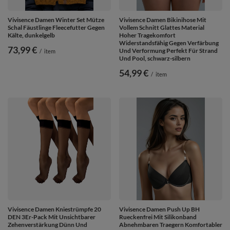
Vivisence Damen Winter Set Mütze
Vivisence Damen Bikinihose Mit
Schal Fäustlinge Fleecefutter Gegen
Vollem Schnitt Glattes Material
Kälte, dunkelgelb
Hoher Tragekomfort
Widerstandsfähig Gegen Verfärbung
73,99 €
Und Verformung Perfekt Für Strand
/
item
Und Pool, schwarz-silbern
54,99 €
/
item
Vivisence Damen Kniestrümpfe 20
Vivisence Damen Push Up BH
DEN 3Er-Pack Mit Unsichtbarer
Rueckenfrei Mit Silikonband
Zehenverstärkung Dünn Und
Abnehmbaren Traegern Komfortabler