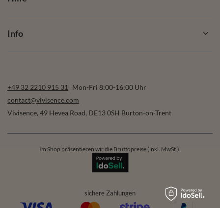
Info
+49 32 2210 915 31
Mon-Fri 8:00-16:00 Uhr
contact@vivisence.com
Vivisence
,
49 Hevea Road
,
DE13 0SH
Burton-on-Trent
Im Shop präsentieren wir die Bruttopreise (inkl. MwSt.).
sichere Zahlungen