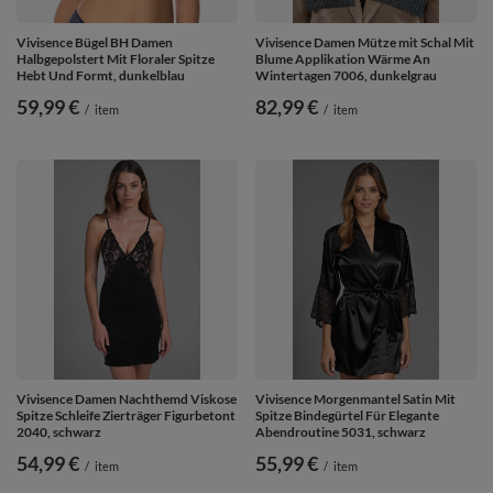
Vivisence Bügel BH Damen
Vivisence Damen Mütze mit Schal Mit
Halbgepolstert Mit Floraler Spitze
Blume Applikation Wärme An
Hebt Und Formt, dunkelblau
Wintertagen 7006, dunkelgrau
59,99 €
82,99 €
/
item
/
item
Vivisence Damen Nachthemd Viskose
Vivisence Morgenmantel Satin Mit
Spitze Schleife Zierträger Figurbetont
Spitze Bindegürtel Für Elegante
2040, schwarz
Abendroutine 5031, schwarz
54,99 €
55,99 €
/
item
/
item