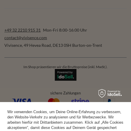
+49 32 2210 915 31
Mon-Fri 8:00-16:00 Uhr
contact@vivisence.com
Vivisence
,
49 Hevea Road
,
DE13 0SH
Burton-on-Trent
Im Shop präsentieren wir die Bruttopreise (inkl. MwSt.).
sichere Zahlungen
Wir verwenden Cookies, um Deine Online-Erfahrung zu verbessern,
bequeme Lieferung
den Website-Verkehr zu analysieren und für Werbezwecke. Wir
arbeiten hierfür mit Drittanbietern zusammen. Klick auf „Alle Cookies
akzeptieren“, damit diese Cookies auf Deinem Gerät gespeichert