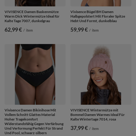
VIVISENCE Damen Baskenmütze
Vivisence Bügel BH Damen
Warm Dick Wintermütze Ideal für
Halbgepolstert Mit Floraler Spitze
Kalte Tage 7007, dunkelgrau
Hebt Und Formt, dunkelblau
62,99 €
59,99 €
/
item
/
item
Vivisence Damen Bikinihose Mit
VIVISENCE Wintermütze mit
Vollem Schnitt Glattes Material
Bommel Damen Warmes Ideal Für
Hoher Tragekomfort
Kalte Wintertage 7014, rosa
Widerstandsfähig Gegen Verfärbung
37,99 €
Und Verformung Perfekt Für Strand
/
item
Und Pool, schwarz-silbern