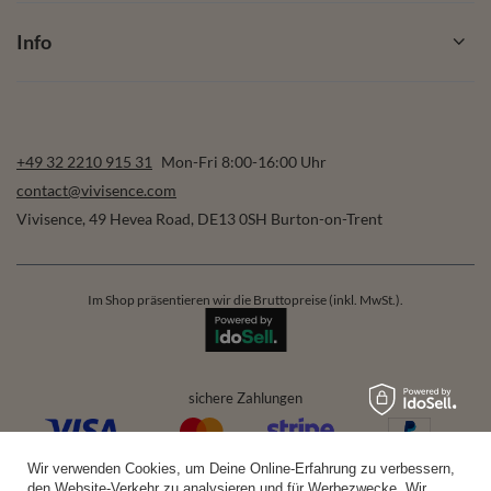
Info
+49 32 2210 915 31
Mon-Fri 8:00-16:00 Uhr
contact@vivisence.com
Vivisence
,
49 Hevea Road
,
DE13 0SH
Burton-on-Trent
Im Shop präsentieren wir die Bruttopreise (inkl. MwSt.).
sichere Zahlungen
Wir verwenden Cookies, um Deine Online-Erfahrung zu verbessern,
bequeme Lieferung
den Website-Verkehr zu analysieren und für Werbezwecke. Wir