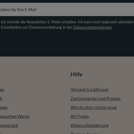
Geben Sie Ihre E-Mail
Ich möchte die Newsletter-E-Mails erhalten. Ich kann mich jederzeit abmelde
Einzelheiten zur Datenverarbeitung in der
Datenschutzerklärung.
Hilfe
ren
Versand & Lieferung
b
Zahlungsarten und Preisen
sten
Wie du dich richtig misst
 gekauften Waren
BH-Typen
onsverlauf
Widerrufsbelehrung