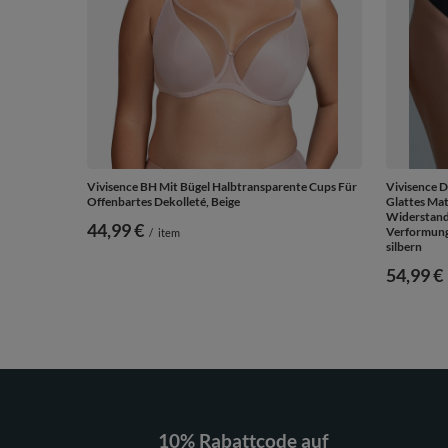
Vivisence BH Mit Bügel Halbtransparente Cups Für
Vivisence D
Offenbartes Dekolleté, Beige
Glattes Mat
Widerstand
44,99 €
Verformung 
/
item
silbern
54,99 €
10% Rabattcode auf