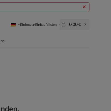
0,00 €
Einloggen
Einkaufslisten
uns
unden.