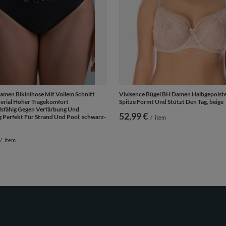
amen Bikinihose Mit Vollem Schnitt
Vivisence Bügel BH Damen Halbgepolste
erial Hoher Tragekomfort
Spitze Formt Und Stützt Den Tag, beige
sfähig Gegen Verfärbung Und
52,99 €
Perfekt Für Strand Und Pool, schwarz-
/
item
/
item