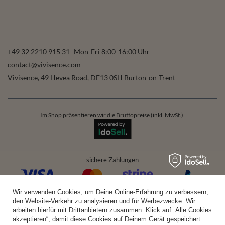
+49 32 2210 915 31
Mon-Fri 8:00-16:00 Uhr
contact@vivisence.com
Vivisence
,
49 Hevea Road
,
DE13 0SH
Burton-on-Trent
Im Shop präsentieren wir die Bruttopreise (inkl. MwSt.).
sichere Zahlungen
Wir verwenden Cookies, um Deine Online-Erfahrung zu verbessern,
bequeme Lieferung
den Website-Verkehr zu analysieren und für Werbezwecke. Wir
arbeiten hierfür mit Drittanbietern zusammen. Klick auf „Alle Cookies
akzeptieren“, damit diese Cookies auf Deinem Gerät gespeichert