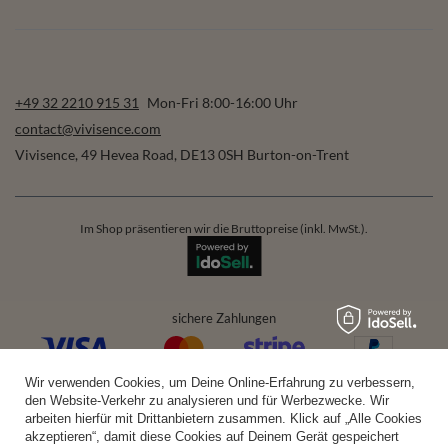
+49 32 2210 915 31
Mon-Fri 8:00-16:00 Uhr
contact@vivisence.com
Vivisence
,
49 Hevea Road
,
DE13 0SH
Burton-on-Trent
Im Shop präsentieren wir die Bruttopreise (inkl. MwSt.).
sichere Zahlungen
Wir verwenden Cookies, um Deine Online-Erfahrung zu verbessern,
bequeme Lieferung
den Website-Verkehr zu analysieren und für Werbezwecke. Wir
arbeiten hierfür mit Drittanbietern zusammen. Klick auf „Alle Cookies
akzeptieren“, damit diese Cookies auf Deinem Gerät gespeichert