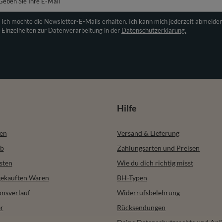
Geben Sie Ihre E-Mail
Ich möchte die Newsletter-E-Mails erhalten. Ich kann mich jederzeit abmelde
Einzelheiten zur Datenverarbeitung in der
Datenschutzerklärung.
Hilfe
ren
Versand & Lieferung
b
Zahlungsarten und Preisen
sten
Wie du dich richtig misst
 gekauften Waren
BH-Typen
onsverlauf
Widerrufsbelehrung
r
Rücksendungen