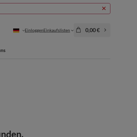
0,00 €
Einloggen
Einkaufslisten
uns
unden.