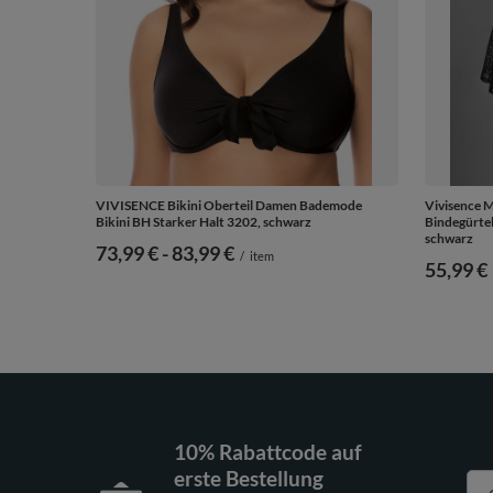
VIVISENCE Bikini Oberteil Damen Bademode
Vivisence M
Bikini BH Starker Halt 3202, schwarz
Bindegürtel
schwarz
ab
73,99 €
-
bis
83,99 €
/
item
55,99 €
10% Rabattcode auf
erste Bestellung