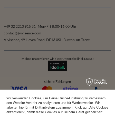
+49 32 2210 915 31
Mon-Fri 8:00-16:00 Uhr
contact@vivisence.com
Vivisence
,
49 Hevea Road
,
DE13 0SH
Burton-on-Trent
Im Shop präsentieren wir die Bruttopreise (inkl. MwSt.).
sichere Zahlungen
Wir verwenden Cookies, um Deine Online-Erfahrung zu verbessern,
bequeme Lieferung
den Website-Verkehr zu analysieren und für Werbezwecke. Wir
arbeiten hierfür mit Drittanbietern zusammen. Klick auf „Alle Cookies
akzeptieren“, damit diese Cookies auf Deinem Gerät gespeichert