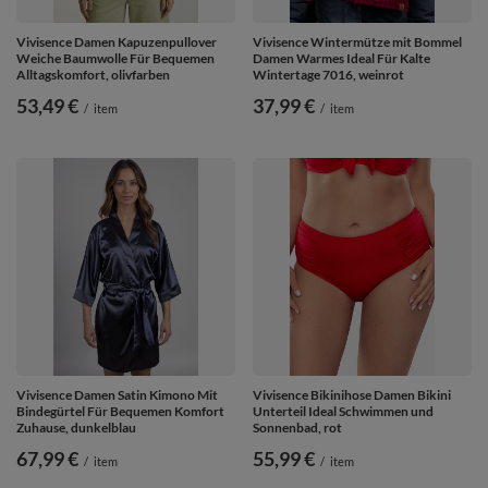
Vivisence Damen Kapuzenpullover
Vivisence Wintermütze mit Bommel
Weiche Baumwolle Für Bequemen
Damen Warmes Ideal Für Kalte
Alltagskomfort, olivfarben
Wintertage 7016, weinrot
53,49 €
37,99 €
/
item
/
item
Vivisence Damen Satin Kimono Mit
Vivisence Bikinihose Damen Bikini
Bindegürtel Für Bequemen Komfort
Unterteil Ideal Schwimmen und
Zuhause, dunkelblau
Sonnenbad, rot
67,99 €
55,99 €
/
item
/
item