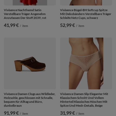
Vivisence Nachthemd Satin
Vivisence Bügel-BH Softcup Spitze
Verstellbare Träger Angenehm
Mit Dekobändern Verstellbare Träger
Anzufassen Der Stoff 2039, rot
Schleife Netz Cups, schwarz
41,99 €
52,99 €
/
item
/
item
Vivisence Damen Clogs aus Wildleder,
Vivisence Damen Slip Eleganter Mit
Holzsohle, geschlossen mit Schnalle,
Klassischem Schnitt Und Vollem
bequem für Alltag und Büro,
Hinterteil Klassisches Höschen Mit
dunkelbraun
Spitze Und Mesh-Details, Beige
91,99 €
31,99 €
/
item
/
item