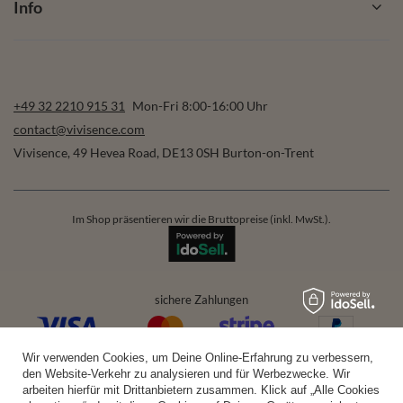
Info
+49 32 2210 915 31
Mon-Fri 8:00-16:00 Uhr
contact@vivisence.com
Vivisence
,
49 Hevea Road
,
DE13 0SH
Burton-on-Trent
Im Shop präsentieren wir die Bruttopreise (inkl. MwSt.).
sichere Zahlungen
Wir verwenden Cookies, um Deine Online-Erfahrung zu verbessern,
bequeme Lieferung
den Website-Verkehr zu analysieren und für Werbezwecke. Wir
arbeiten hierfür mit Drittanbietern zusammen. Klick auf „Alle Cookies