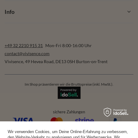
Info
+49 32 2210 915 31
Mon-Fri 8:00-16:00 Uhr
contact@vivisence.com
Vivisence
,
49 Hevea Road
,
DE13 0SH
Burton-on-Trent
Im Shop präsentieren wir die Bruttopreise (inkl. MwSt.).
sichere Zahlungen
Wir verwenden Cookies, um Deine Online-Erfahrung zu verbessern,
bequeme Lieferung
den Website-Verkehr zu analysieren und für Werbezwecke. Wir