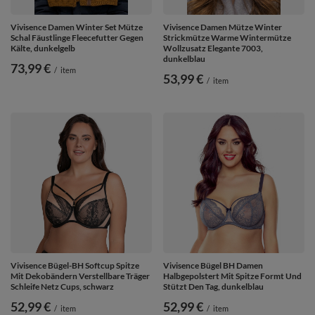
Vivisence Damen Winter Set Mütze
Vivisence Damen Mütze Winter
Schal Fäustlinge Fleecefutter Gegen
Strickmütze Warme Wintermütze
Kälte, dunkelgelb
Wollzusatz Elegante 7003,
dunkelblau
73,99 €
/
item
53,99 €
/
item
Vivisence Bügel-BH Softcup Spitze
Vivisence Bügel BH Damen
Mit Dekobändern Verstellbare Träger
Halbgepolstert Mit Spitze Formt Und
Schleife Netz Cups, schwarz
Stützt Den Tag, dunkelblau
52,99 €
52,99 €
/
item
/
item