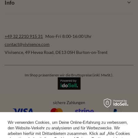
Info
+49 32 2210 915 31
Mon-Fri 8:00-16:00 Uhr
contact@vivisence.com
Vivisence
,
49 Hevea Road
,
DE13 0SH
Burton-on-Trent
Im Shop präsentieren wir die Bruttopreise (inkl. MwSt.).
sichere Zahlungen
Wir verwenden Cookies, um Deine Online-Erfahrung zu verbessern,
bequeme Lieferung
den Website-Verkehr zu analysieren und für Werbezwecke. Wir
arbeiten hierfür mit Drittanbietern zusammen. Klick auf „Alle Cookies