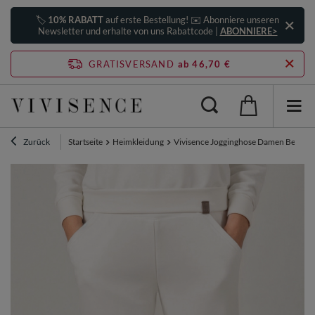
🏷️
10% RABATT
auf erste Bestellung! ✉️ Abonniere unseren
Newsletter und erhalte von uns Rabattcode |
ABONNIERE>
GRATISVERSAND
ab 46,70 €
Zurück
Startseite
Heimkleidung
Vivisence Jogginghose Damen Bequeme 