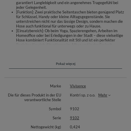
garantiert Langlebigkeit und ein angenehmes Tragegefühl bei
jeder Gelegenheit.
[Funktion]: Zwei praktische Seitentaschen bieten genügend Platz
für Schlüssel, Handy oder kleine Alltagsgegenstände. Sie
unterstreichen nicht nur das lässige Design, sondern machen die
Hose auch funktional für unterwegs oder zu Hause.
[Einsatzbereich]: Ob beim Yoga, Spazierengehen, Arbeiten im
Homeoffice oder bei Erledigungen in der Stadt – diese vielseitige
Hose kombiniert Funktionalität mit Stil und ist ein perfekter
Begleiter für viele Situationen im Alltag und in der Freizeit.
Jogginghose für Frauen.
locker sitzende Hose mit weitem, geradem Bein.
Pokaż więcej
Seitentaschen
breiter, elastischer Bund
Modell ist aus hochwertigem Strickstoff gefertigt
Materialzusammensetzung: 90% Baumwolle, 10% Polyester.
Marke
Vivisence
Die für dieses Produkt in der EU
Kontri sp. z o.o.
Mehr
verantwortliche Stelle
Symbol
9102
Serie
9102
Nettogewicht (kg)
0,424