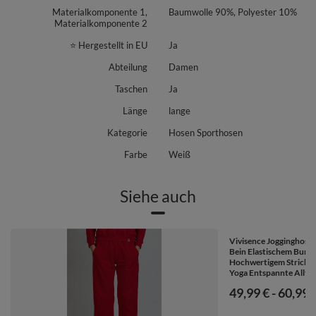
Materialkomponente 1,
Baumwolle 90%, Polyester 10%
Materialkomponente 2
⭐ Hergestellt in EU
Ja
Abteilung
Damen
Taschen
Ja
Länge
lange
Kategorie
Hosen Sporthosen
Farbe
Weiß
Siehe auch
Vivisence Jogginghos
Bein Elastischem Bund
Hochwertigem Stricksto
Yoga Entspannte Allta
ab
49,99 €
-
bis
60,99 