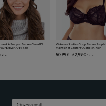
Bonnet À Pompon Femme Chaud Et
Vivisence Soutien Gorge Femme Souple 
Pour L’Hiver 7014, noir
Maintien et Confort Quotidien, noir
de
50,99 €
-
vers le bas
52,99 €
/
item
/
item
Entrez votre email