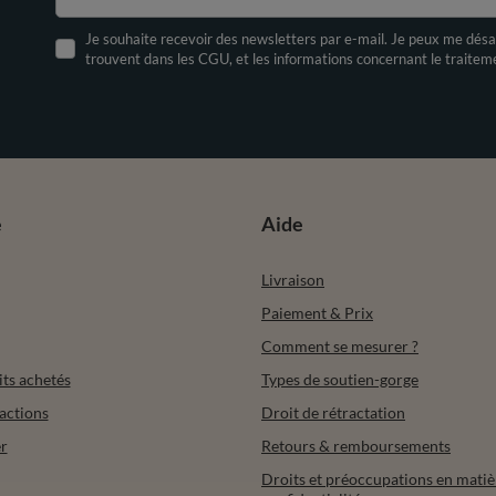
Je souhaite recevoir des newsletters par e-mail. Je peux me désa
trouvent dans les CGU, et les informations concernant le traite
e
Aide
Livraison
Paiement & Prix
Comment se mesurer ?
its achetés
Types de soutien-gorge
actions
Droit de rétractation
r
Retours & remboursements
Droits et préoccupations en matiè