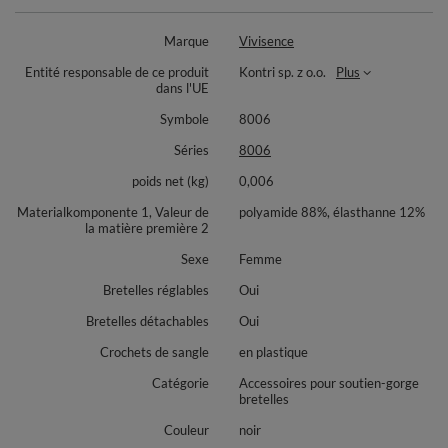
Marque
Vivisence
Entité responsable de ce produit
Kontri sp. z o.o.
Plus
dans l'UE
Symbole
8006
Séries
8006
poids net (kg)
0,006
Materialkomponente 1, Valeur de
polyamide 88%, élasthanne 12%
la matière première 2
Sexe
Femme
Bretelles réglables
Oui
Bretelles détachables
Oui
Crochets de sangle
en plastique
Catégorie
Accessoires pour soutien-gorge
bretelles
Couleur
noir