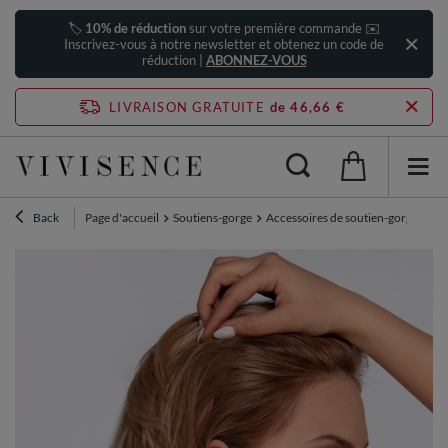
🏷️
10% de réduction
sur votre première commande ✉️
Inscrivez-vous à notre newsletter et obtenez un code de
réduction |
ABONNEZ-VOUS
LIVRAISON GRATUITE
de 46,66 €
Back
Page d'accueil
Soutiens-gorge
Accessoires de soutien-gorge
Viv