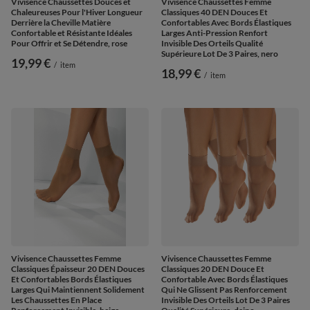
Vivisence Chaussettes Douces et
Vivisence Chaussettes Femme
Chaleureuses Pour l'Hiver Longueur
Classiques 40 DEN Douces Et
Derrière la Cheville Matière
Confortables Avec Bords Élastiques
Confortable et Résistante Idéales
Larges Anti-Pression Renfort
Pour Offrir et Se Détendre, rose
Invisible Des Orteils Qualité
Supérieure Lot De 3 Paires, nero
19,99 €
/
item
18,99 €
/
item
Vivisence Chaussettes Femme
Vivisence Chaussettes Femme
Classiques Épaisseur 20 DEN Douces
Classiques 20 DEN Douce Et
Et Confortables Bords Élastiques
Confortable Avec Bords Élastiques
Larges Qui Maintiennent Solidement
Qui Ne Glissent Pas Renforcement
Les Chaussettes En Place
Invisible Des Orteils Lot De 3 Paires