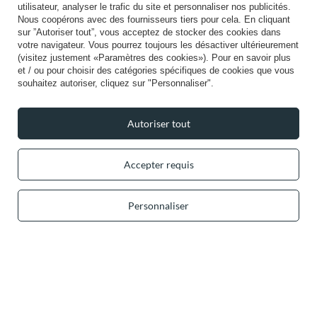
utilisateur, analyser le trafic du site et personnaliser nos publicités.
Info
Nous coopérons avec des fournisseurs tiers pour cela. En cliquant
sur ”Autoriser tout”, vous acceptez de stocker des cookies dans
votre navigateur. Vous pourrez toujours les désactiver ultérieurement
(visitez justement «Paramètres des cookies»). Pour en savoir plus
et / ou pour choisir des catégories spécifiques de cookies que vous
souhaitez autoriser, cliquez sur "Personnaliser".
+49 32 2210 915 31 (allemand/anglais)
lun-ven 8h00-16h00
contact@vivisence.com
Autoriser tout
Vivisence
,
49 Hevea Road
,
DE13 0SH
Burton-on-Trent
Accepter requis
Dans le magasin, nous présentons les prix bruts (TVA comprise).
Personnaliser
Paiements sécurisés