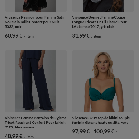
Vivisence Peignoir pour Femme Satin
Vivisence Bonnet Femme Coupe
Noué à la Taille Confort pour Nuit
Longue Tricoté En Fil Chaud Pour
5032, noir
L’Automne 7017, gris clair
60,99 €
31,99 €
/
item
/
item
Vivisence Femme Pantalon de Pyjama
Vivisence 3209 top de bikini souple
Tricot Respirant Confort Pour la Nuit
feminin élégant haute qualité, vert
2102, bleu marine
de
97,99 €
-
vers le bas
100,99 €
/
item
48,99 €
/
item