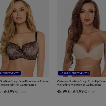
ILLEURES VENTES
NOS MEILLEURES VENTES
e Soutien Gorge Semi Rembourré Femme
Vivisence Soutien Gorge Push-Up Fem
Florale Maintien Confort, noir
Microfibre Maintien Et Galbe, beige
€
-
vers le bas
60,99 €
de
48,99 €
-
vers le bas
64,99 €
/
item
/
item