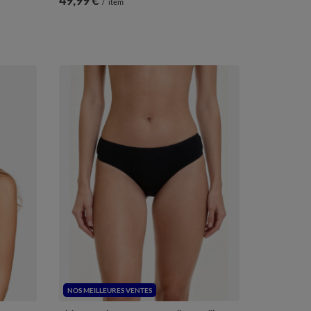
/
item
NOS MEILLEURES VENTES