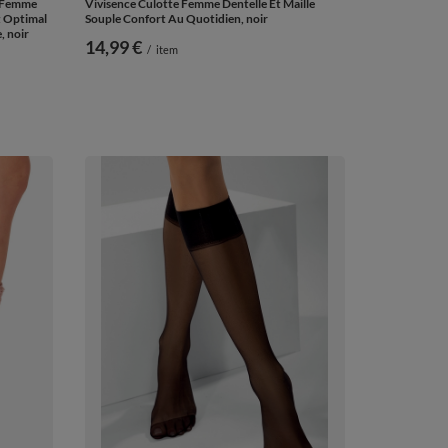
 Femme
Vivisence Culotte Femme Dentelle Et Maille
t Optimal
Souple Confort Au Quotidien, noir
, noir
14,99 €
/
item