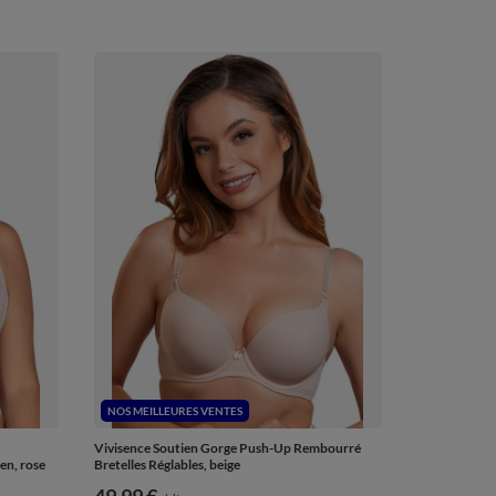
NOS MEILLEURES VENTES
Vivisence Soutien Gorge Push-Up Rembourré
en, rose
Bretelles Réglables, beige
49,99 €