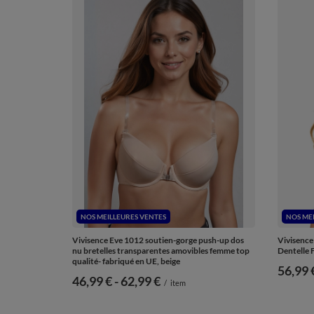
NOS MEILLEURES VENTES
NOS ME
Vivisence Eve 1012 soutien-gorge push-up dos
Vivisenc
nu bretelles transparentes amovibles femme top
Dentelle 
qualité- fabriqué en UE, beige
de
56,99 
de
46,99 €
-
vers le bas
62,99 €
/
item