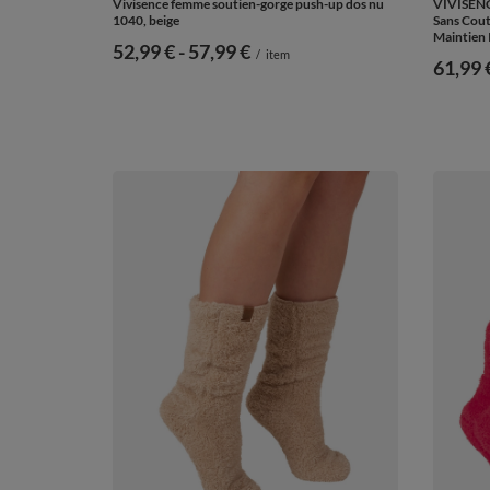
Vivisence femme soutien-gorge push-up dos nu
VIVISENC
1040, beige
Sans Cout
Maintien 
de
52,99 €
-
vers le bas
57,99 €
/
item
61,99 