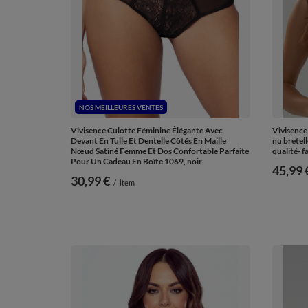
NOS MEILLEURES VENTES
Vivisence Culotte Féminine Élégante Avec
Vivisence
Devant En Tulle Et Dentelle Côtés En Maille
nu bretel
Nœud Satiné Femme Et Dos Confortable Parfaite
qualité- f
Pour Un Cadeau En Boîte 1069, noir
de
45,99 
30,99 €
/
item