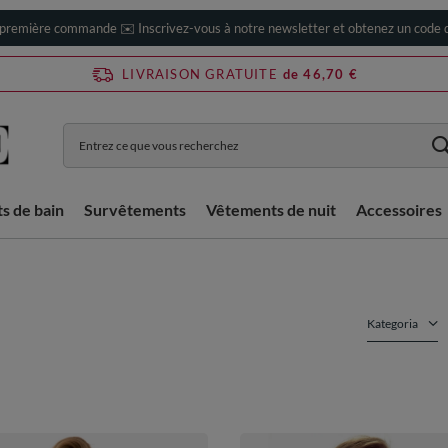
 première commande ✉️ Inscrivez-vous à notre newsletter et obtenez un code d
LIVRAISON GRATUITE
de 46,70 €
ts de bain
Survêtements
Vêtements de nuit
Accessoires
Kategoria