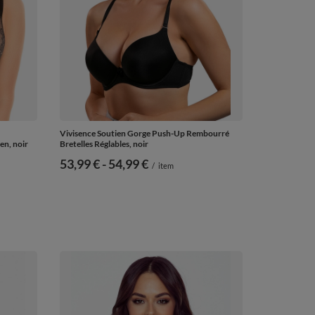
Vivisence Soutien Gorge Push-Up Rembourré
en, noir
Bretelles Réglables, noir
de
53,99 €
-
vers le bas
54,99 €
/
item