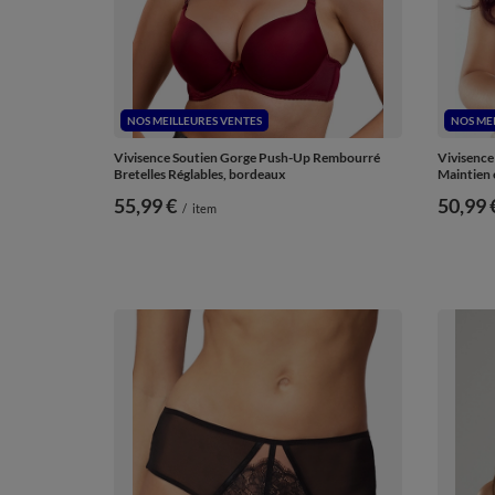
NOS MEILLEURES VENTES
NOS ME
Vivisence Soutien Gorge Push-Up Rembourré
Vivisence
Bretelles Réglables, bordeaux
Maintien 
55,99 €
50,99 
/
item