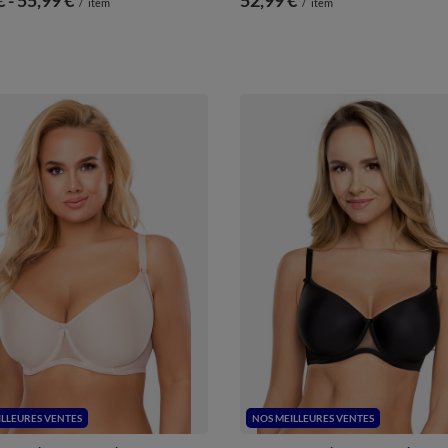
/
item
/
item
ILLEURES VENTES
NOS MEILLEURES VENTES