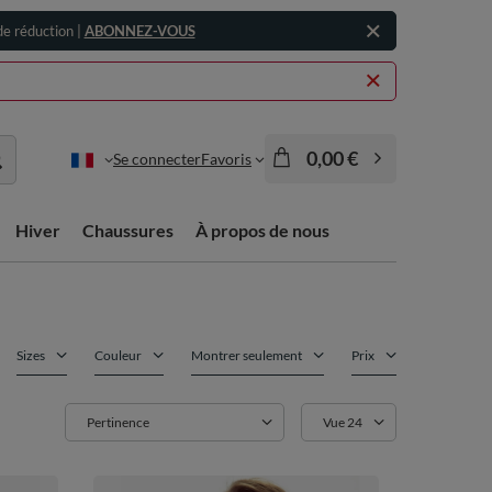
e réduction |
ABONNEZ-VOUS
0,00 €
Se connecter
Favoris
Hiver
Chaussures
À propos de nous
Sizes
Couleur
Montrer seulement
Prix
Zmień sortowanie
Pertinence
Zmień ilość wyświetlanych p
Vue 24