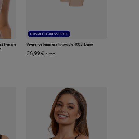
NOS MEILLEURES VENTES
rré Femme
Vivisence femmes slip souple 4003, beige
e
36,99 €
/
item