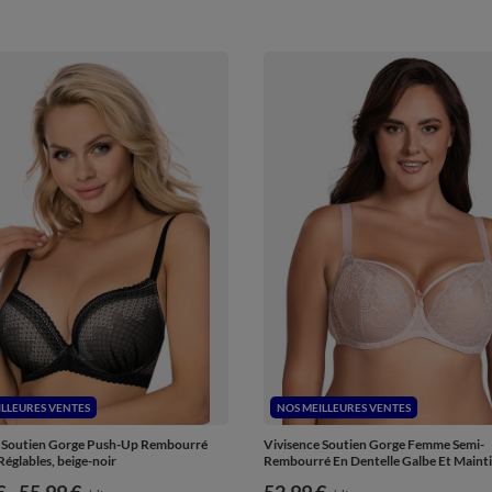
ILLEURES VENTES
NOS MEILLEURES VENTES
e Soutien Gorge Push-Up Rembourré
Vivisence Soutien Gorge Femme Semi-
Réglables, beige-noir
Rembourré En Dentelle Galbe Et Mainti
€
-
vers le bas
55,99 €
52,99 €