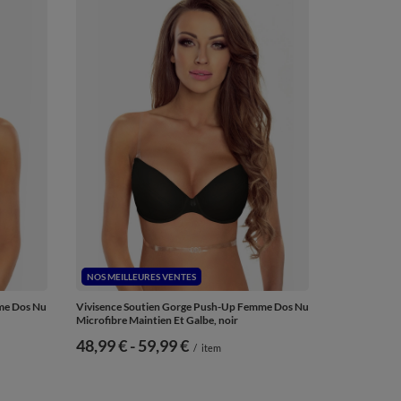
NOS MEILLEURES VENTES
me Dos Nu
Vivisence Soutien Gorge Push-Up Femme Dos Nu
Microfibre Maintien Et Galbe, noir
de
48,99 €
-
vers le bas
59,99 €
/
item