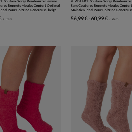
E Soutien Gorge Rembourré Femme
VIVISENCE Soutien Gorge Rembourré
ures Bonnets Moulés Confort Optimal
Sans Coutures Bonnets Moulés Confor
Idéal Pour Poitrine Généreuse, beige
Maintien Idéal Pour Poitrine Généreuse
€
de
56,99 €
-
vers le bas
60,99 €
/
item
/
item