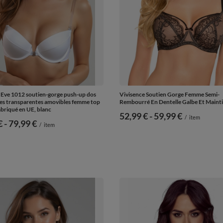
 Eve 1012 soutien-gorge push-up dos
Vivisence Soutien Gorge Femme Semi-
les transparentes amovibles femme top
Rembourré En Dentelle Galbe Et Mainti
abriqué en UE, blanc
de
52,99 €
-
vers le bas
59,99 €
/
item
€
-
vers le bas
79,99 €
/
item