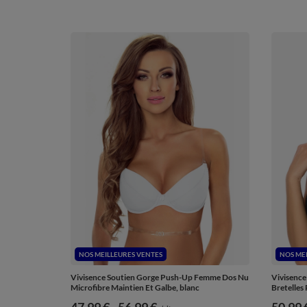
NOS MEILLEURES VENTES
NOS ME
Vivisence Soutien Gorge Push-Up Femme Dos Nu
Vivisenc
Microfibre Maintien Et Galbe, blanc
Bretelles 
de
47,99 €
-
vers le bas
56,99 €
de
50,99 