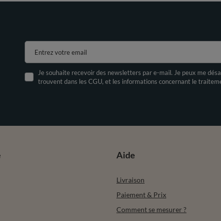
Entrez votre email
Je souhaite recevoir des newsletters par e-mail. Je peux me désa
trouvent dans les CGU, et les informations concernant le traite
e
Aide
Livraison
Paiement & Prix
Comment se mesurer ?