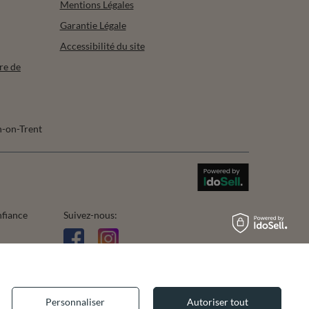
Mentions Légales
Garantie Légale
Accessibilité du site
re de
-on-Trent
nfiance
Suivez-nous:
Personnaliser
Autoriser tout