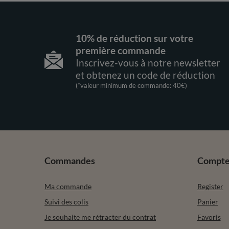
10% de réduction sur votre
première commande
Inscrivez-vous à notre newsletter
et obtenez un code de réduction
(*valeur minimum de commande: 40€)
Commandes
Compt
Ma commande
Register
Suivi des colis
Panier
Je souhaite me rétracter du contrat
Favoris