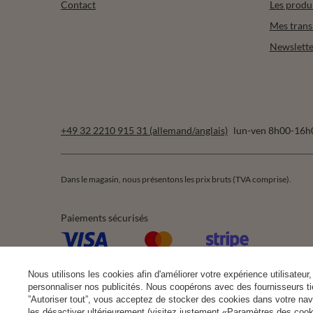
Contact
Les produ
Mes trans
Newslette
+49 32 2210 915 31 (allemand/anglais)
lun-ven 8h00-16h
Dans le magasin, nous présentons les prix bruts (TVA comprise).
Paiements sécurisés
Nous utilisons les cookies afin d'améliorer votre expérience utilisateur, 
personnaliser nos publicités. Nous coopérons avec des fournisseurs tie
”Autoriser tout”, vous acceptez de stocker des cookies dans votre nav
les désactiver ultérieurement (visitez justement «Paramètres des cooki