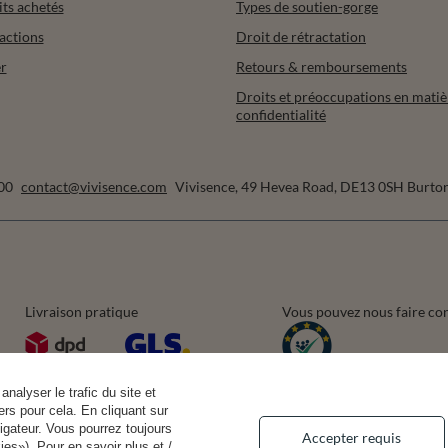
its achetés
Types de soutien-gorge
actions
Droit de rétractation
r
Retours & remboursements
Droits et préoccupations en matiè
confidentialité
00
contact@vivisence.com
Vivisence
,
49 Hevea Road
,
DE13 0SH
Burton
Livraison pratique
Vous pouvez nous faire co
analyser le trafic du site et
rs pour cela. En cliquant sur
igateur. Vous pourrez toujours
Accepter requis
es»). Pour en savoir plus et /