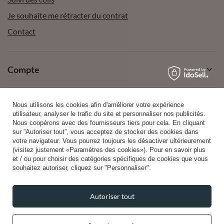
Je souhaite me rétracter du contrat
Contact
Compte
Aide
Nous utilisons les cookies afin d'améliorer votre expérience
utilisateur, analyser le trafic du site et personnaliser nos publicités.
Nous coopérons avec des fournisseurs tiers pour cela. En cliquant
sur ”Autoriser tout”, vous acceptez de stocker des cookies dans
Info
votre navigateur. Vous pourrez toujours les désactiver ultérieurement
(visitez justement «Paramètres des cookies»). Pour en savoir plus
et / ou pour choisir des catégories spécifiques de cookies que vous
souhaitez autoriser, cliquez sur "Personnaliser".
Autoriser tout
+49 32 2210 915 31 (allemand/anglais)
lun-ven 8h00-16h00
contact@vivisence.com
Vivisence
,
49 Hevea Road
,
DE13 0SH
Burton-on-Trent