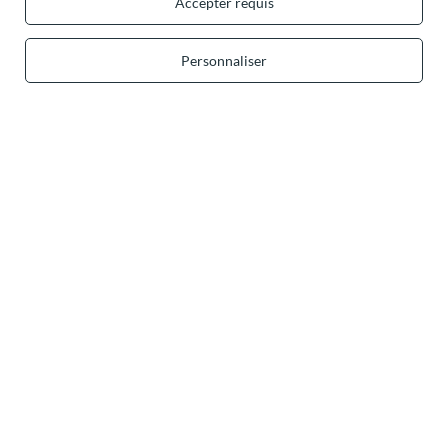
Accepter requis
Personnaliser
Dans le magasin, nous présentons les prix bruts (TVA comprise).
Paiements sécurisés
Livraison pratique
Vous pouvez nous faire confiance