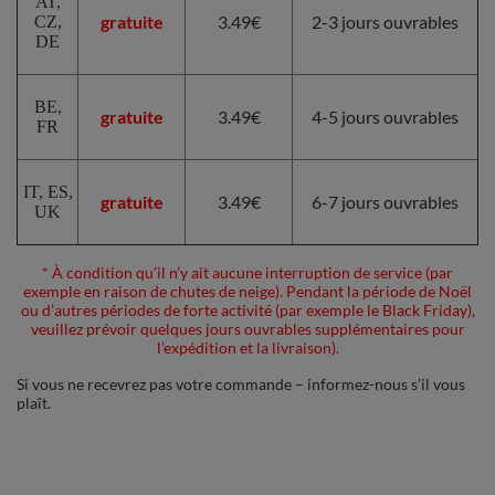
AT,
gratuite
3.49€
2-3 jours ouvrables
CZ,
DE
BE,
gratuite
3.49€
4-5 jours ouvrables
FR
IT, ES,
gratuite
3.49€
6-7 jours ouvrables
UK
*
À condition qu’il n’y ait aucune interruption de service (par
exemple en raison de chutes de neige). Pendant la période de Noël
ou d’autres périodes de forte activité (par exemple le Black Friday),
veuillez prévoir quelques jours ouvrables supplémentaires pour
l’expédition et la livraison).
Si vous ne recevrez pas votre commande – informez-nous s’il vous
plaît.