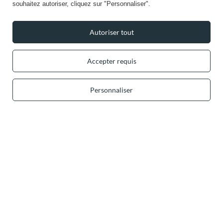
souhaitez autoriser, cliquez sur "Personnaliser".
Autoriser tout
Dans le magasin, nous présentons les prix bruts (TVA comprise).
Accepter requis
Paiements sécurisés
Personnaliser
Livraison pratique
Vous pouvez nous faire confiance