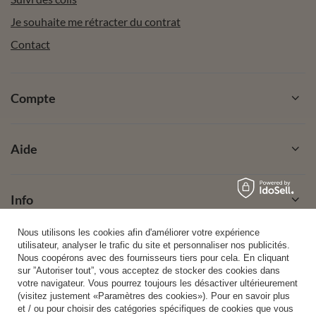
Je souhaite me rétracter du contrat
Contact
Compte
Aide
Info
Nous utilisons les cookies afin d'améliorer votre expérience
utilisateur, analyser le trafic du site et personnaliser nos publicités.
Nous coopérons avec des fournisseurs tiers pour cela. En cliquant
sur ”Autoriser tout”, vous acceptez de stocker des cookies dans
+49 32 2210 915 31 (allemand/anglais)
lun-ven 8h00-16h00
votre navigateur. Vous pourrez toujours les désactiver ultérieurement
contact@vivisence.com
(visitez justement «Paramètres des cookies»). Pour en savoir plus
et / ou pour choisir des catégories spécifiques de cookies que vous
Vivisence
,
49 Hevea Road
,
DE13 0SH
Burton-on-Trent