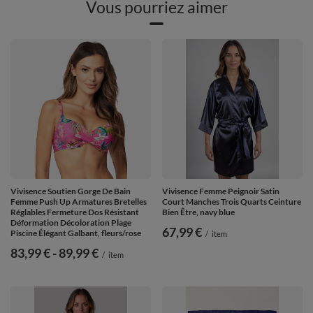
Vous pourriez aimer
Vivisence Soutien Gorge De Bain
Vivisence Femme Peignoir Satin
Femme Push Up Armatures Bretelles
Court Manches Trois Quarts Ceinture
Réglables Fermeture Dos Résistant
Bien Être, navy blue
Déformation Décoloration Plage
67,99 €
Piscine Élégant Galbant, fleurs/rose
/
item
de
83,99 €
-
vers le bas
89,99 €
/
item