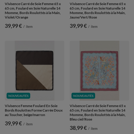
Vivisence Carré de Soie Femme 65 x
Vivisence Carré de Soie Femme 65 x
65 cm, Foulard en Soie Naturelle 14
65 cm, Foulard en Soie Naturelle 14
Momme, Bords Roulottés à la Main,
Momme, Bords Roulottés à la Main,
Violet/Orange
Jaune/Vert/Rose
39,99 €
39,99 €
/
item
/
item
NOUVEAUTÉS
NOUVEAUTÉS
Vivisence Femme Foulard En Soie
Vivisence Carré de Soie Femme 65 x
Bords Roulottes Forme Carrée Doux
65 cm, Foulard en Soie Naturelle 14
au Toucher, beige/marron
Momme, Bords Roulottés à la Main,
Bleu ciel/Rose
39,99 €
/
item
38,99 €
/
item