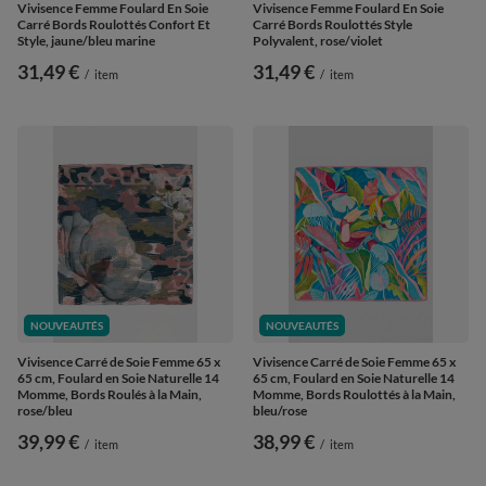
Vivisence Femme Foulard En Soie
Vivisence Femme Foulard En Soie
Carré Bords Roulottés Confort Et
Carré Bords Roulottés Style
Style, jaune/bleu marine
Polyvalent, rose/violet
31,49 €
31,49 €
/
item
/
item
NOUVEAUTÉS
NOUVEAUTÉS
Vivisence Carré de Soie Femme 65 x
Vivisence Carré de Soie Femme 65 x
65 cm, Foulard en Soie Naturelle 14
65 cm, Foulard en Soie Naturelle 14
Momme, Bords Roulés à la Main,
Momme, Bords Roulottés à la Main,
rose/bleu
bleu/rose
39,99 €
38,99 €
/
item
/
item