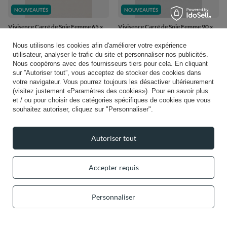
NOUVEAUTÉS
NOUVEAUTÉS
Vivisence Carré de Soie Femme 65 x
Vivisence Carré de Soie Femme 90 x
65 cm, Foulard en Soie Naturelle 14
90 cm, Foulard en Soie Naturelle 14
Momme, Bords Roulottés à la Main,
Momme, Bords Roulottés à la Main,
Nous utilisons les cookies afin d'améliorer votre expérience
Bleu/Rouge/Vert
bleu marine/vert
utilisateur, analyser le trafic du site et personnaliser nos publicités.
38,99 €
62,49 €
Nous coopérons avec des fournisseurs tiers pour cela. En cliquant
/
item
/
item
sur ”Autoriser tout”, vous acceptez de stocker des cookies dans
votre navigateur. Vous pourrez toujours les désactiver ultérieurement
(visitez justement «Paramètres des cookies»). Pour en savoir plus
1
2
Page suivante
et / ou pour choisir des catégories spécifiques de cookies que vous
souhaitez autoriser, cliquez sur "Personnaliser".
Vous pourriez aimer
Autoriser tout
Accepter requis
Personnaliser