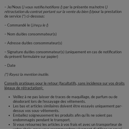
– Je/Nous (
) vous notifie/notifions (
) par la présente ma/notre (
)
rétractation du contrat portant sur la vente du bien (
)/pour la prestation
de service (*) ci-dessous:
– Commandé le (
)/reçu le (
)
– Nom du/des consommateur(s)
– Adresse du/des consommateur(s)
– Signature du/des consommateur(s) (uniquement en cas de notification
du présent formulaire sur papier)
– Date
(*) Rayez la mention inutile.
Conseils pratiques pour le retour (facultatifs, sans incidence sur vos droits
légaux de rétractation):
Veillez à ne pas laisser de traces de maquillage, de parfum ou de
déodorant lors de l’essayage des vêtements.
Les bas et articles similaires doivent être essayés uniquement par-
dessus vos sous-vêtements.
Emballez soigneusement les produits afin qu’ils ne soient pas
endommagés pendant le transport.
Si vous retournez les articles à vos frais et avec un transporteur de
votre choix, nous vous recommandons vivement d’utiliser un envoi