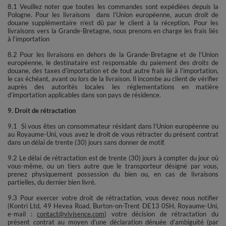
8.1 Veuillez noter que toutes les commandes sont expédiées depuis la
Pologne. Pour les livraisons dans l’Union européenne, aucun droit de
douane supplémentaire n’est dû par le client à la réception. Pour les
livraisons vers la Grande-Bretagne, nous prenons en charge les frais liés
à l’importation
8.2 Pour les livraisons en dehors de la Grande-Bretagne et de l’Union
européenne, le destinataire est responsable du paiement des droits de
douane, des taxes d’importation et de tout autre frais lié à l’importation,
le cas échéant, avant ou lors de la livraison. Il incombe au client de vérifier
auprès des autorités locales les réglementations en matière
d’importation applicables dans son pays de résidence.
9. Droit de rétractation
9.1 Si vous êtes un consommateur résidant dans l’Union européenne ou
au Royaume-Uni, vous avez le droit de vous rétracter du présent contrat
dans un délai de trente (30) jours sans donner de motif.
9.2 Le délai de rétractation est de trente (30) jours à compter du jour où
vous-même, ou un tiers autre que le transporteur désigné par vous,
prenez physiquement possession du bien ou, en cas de livraisons
partielles, du dernier bien livré.
9.3 Pour exercer votre droit de rétractation, vous devez nous notifier
(Kontri Ltd, 49 Hevea Road, Burton-on-Trent DE13 0SH, Royaume-Uni,
e-mail :
contact@vivisence.com
) votre décision de rétractation du
présent contrat au moyen d’une déclaration dénuée d’ambiguïté (par