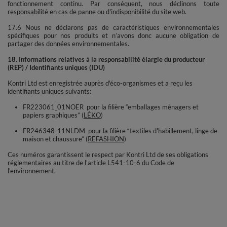
fonctionnement continu. Par conséquent, nous déclinons toute
responsabilité en cas de panne ou d'indisponibilité du site web.
17.6 Nous ne déclarons pas de caractéristiques environnementales
spécifiques pour nos produits et n’avons donc aucune obligation de
partager des données environnementales.
18. Informations relatives à la responsabilité élargie du producteur
(REP) / Identifiants uniques (IDU)
Kontri Ltd est enregistrée auprès d'éco-organismes et a reçu les
identifiants uniques suivants:
FR223061_01NOER pour la filière “emballages ménagers et
papiers graphiques” (
LÉKO
)
FR246348_11NLDM pour la filière “textiles d'habillement, linge de
maison et chaussure” (
REFASHION
)
Ces numéros garantissent le respect par Kontri Ltd de ses obligations
réglementaires au titre de l'article L541-10-6 du Code de
l'environnement.