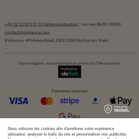
+49 32 2210 915 31 (allemand/anglais)
lun-ven 8h00-16h00
contact@vivisence.com
Vivisence
,
49 Hevea Road
,
DE13 0SH
Burton-on-Trent
Dans le magasin, nous présentons les prix bruts (TVA comprise).
Paiements sécurisés
Nous utilisons les cookies afin d'améliorer votre expérience
Livraison pratique
utilisateur, analyser le trafic du site et personnaliser nos publicités.