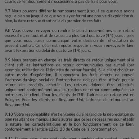
cause, ce remboursement n’occasionnera pas de frais pour vous.
9.7 Nous pouvons différer le remboursement jusqu’à ce que nous ayons
reçu le bien ou jusqu’à ce que vous ayez fourni une preuve d’expédition du
bien, la date retenue étant celle du premier de ces faits.
9.8 Vous devez renvoyer ou rendre le bien à nous-mêmes sans retard
excessif et, en tout état de cause, au plus tard quatorze (14) jours après
que vous nous aurez communiqué votre décision de rétractation du
présent contrat. Ce délai est réputé respecté si vous renvoyez le bien
avant l’expiration du délai de quatorze (14) jours.
9.9 Nous prenons en charge les frais directs de retour uniquement si le
client suit les instructions de retour communiquées par e-mail (par
exemple, utilisation de l’étiquette de retour fournie). Si le client choisit un
autre mode d’expédition, il supportera les frais directs de renvoi.
L'adresse du siège social de l'entreprise ne doit pas être utilisée pour le
retour des produits achetés. Les retours doivent être effectués
uniquement conformément aux instructions de retour communiquées par
notre service client. Pour les clients de l'UE, l'adresse de retour est en
Pologne. Pour les clients du Royaume-Uni, l'adresse de retour est au
Royaume-Uni.
9.10 Votre responsabilité n’est engagée qu’à l’égard de la dépréciation du
bien résultant de manipulations autres que celles nécessaires pour établir
la nature, les caractéristiques et le bon fonctionnement de ce bien,
conformément à l’article L221-23 du Code de la consommation.
9.11 Si vous nous avez contactés pour annuler votre contrat avant la