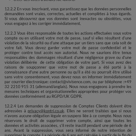
12.2.2 En vous inscrivant, vous garantissez que les données personnelles
demandées sont vraies, correctes, actuelles et complètes à tous égards.
Si vous découvrez que vos données sont inexactes ou obsolètes, vous
vous engagez à les corriger immédiatement.
12.2.3 Vous êtes responsable de toutes les actions effectuées sous votre
compte ou en utilisant votre mot de passe, sauf si elles résultent d’une
violation de la sécurité ou d’une attaque par un tiers sans que cela soit de
votre fait. Vous devez garder votre mot de passe confidentiel et le
protéger contre tout accès non autorisé. Nous ne saurions être tenus
responsables des dommages résultant d’une négligence grave ou d’une
violation délibérée de cette obligation de votre part. Si vous avez des
raisons de soupçonner que votre mot de passe a été porté à la
connaissance d'une autre personne ou qu'il a été ou pourrait être utilisé
sans votre consentement, vous devez nous en informer immédiatement
par courrier électronique: contact@vivisence.com, ou par téléphone :+49
32 2210 915 31 (allemand/anglais). Nous nous engageons à prendre les
mesures techniques et organisationnelles appropriées pour protéger vos
données conformément au RGPD/UK GDPR.
12.2.4 Les demandes de suppression de Comptes Clients doivent être
adressées à
privacy@kontri.co.uk
. Elles ne seront traitées que si nous
n’avons aucune obligation légale en suspens liée à ce compte. Nous nous
réservons le droit de supprimer votre compte, ainsi que toutes les
données et activités associées, s'il reste inactif pendant une période de 6
ans. Avant la suppression, vous sera informé de notre intention de
supprimer le compte. La période de 6 ans est calculée à partir de la fin du