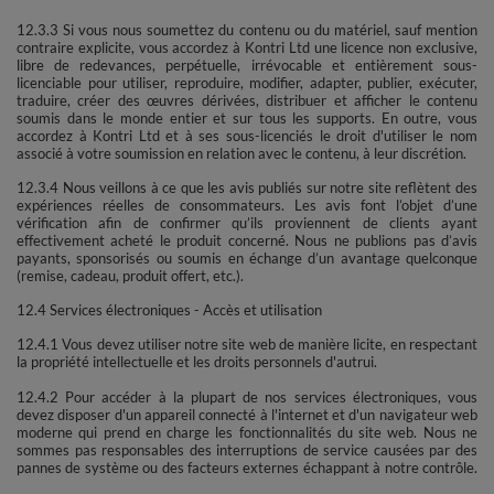
12.3.3 Si vous nous soumettez du contenu ou du matériel, sauf mention
contraire explicite, vous accordez à Kontri Ltd une licence non exclusive,
libre de redevances, perpétuelle, irrévocable et entièrement sous-
licenciable pour utiliser, reproduire, modifier, adapter, publier, exécuter,
traduire, créer des œuvres dérivées, distribuer et afficher le contenu
soumis dans le monde entier et sur tous les supports. En outre, vous
accordez à Kontri Ltd et à ses sous-licenciés le droit d'utiliser le nom
associé à votre soumission en relation avec le contenu, à leur discrétion.
12.3.4 Nous veillons à ce que les avis publiés sur notre site reflètent des
expériences réelles de consommateurs. Les avis font l’objet d’une
vérification afin de confirmer qu’ils proviennent de clients ayant
effectivement acheté le produit concerné. Nous ne publions pas d’avis
payants, sponsorisés ou soumis en échange d’un avantage quelconque
(remise, cadeau, produit offert, etc.).
12.4 Services électroniques - Accès et utilisation
12.4.1 Vous devez utiliser notre site web de manière licite, en respectant
la propriété intellectuelle et les droits personnels d'autrui.
12.4.2 Pour accéder à la plupart de nos services électroniques, vous
devez disposer d'un appareil connecté à l'internet et d'un navigateur web
moderne qui prend en charge les fonctionnalités du site web. Nous ne
sommes pas responsables des interruptions de service causées par des
pannes de système ou des facteurs externes échappant à notre contrôle.