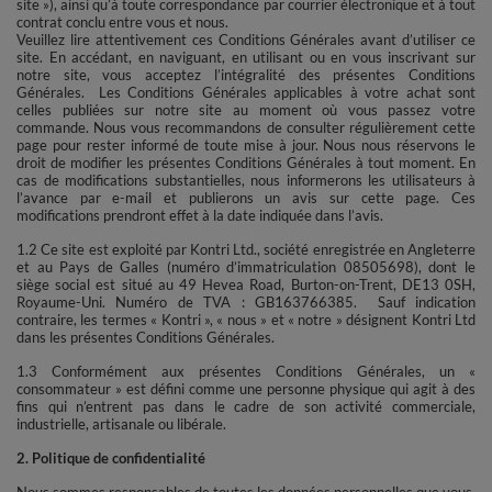
site »), ainsi qu’à toute correspondance par courrier électronique et à tout
contrat conclu entre vous et nous.
Veuillez lire attentivement ces Conditions Générales avant d’utiliser ce
site. En accédant, en naviguant, en utilisant ou en vous inscrivant sur
notre site, vous acceptez l’intégralité des présentes Conditions
Générales. Les Conditions Générales applicables à votre achat sont
celles publiées sur notre site au moment où vous passez votre
commande. Nous vous recommandons de consulter régulièrement cette
page pour rester informé de toute mise à jour. Nous nous réservons le
droit de modifier les présentes Conditions Générales à tout moment. En
cas de modifications substantielles, nous informerons les utilisateurs à
l’avance par e-mail et publierons un avis sur cette page. Ces
modifications prendront effet à la date indiquée dans l’avis.
1.2 Ce site est exploité par Kontri Ltd., société enregistrée en Angleterre
et au Pays de Galles (numéro d’immatriculation 08505698), dont le
siège social est situé au 49 Hevea Road, Burton-on-Trent, DE13 0SH,
Royaume-Uni. Numéro de TVA : GB163766385. Sauf indication
contraire, les termes « Kontri », « nous » et « notre » désignent Kontri Ltd
dans les présentes Conditions Générales.
1.3 Conformément aux présentes Conditions Générales, un «
consommateur » est défini comme une personne physique qui agit à des
fins qui n’entrent pas dans le cadre de son activité commerciale,
industrielle, artisanale ou libérale.
2. Politique de confidentialité
Nous sommes responsables de toutes les données personnelles que vous