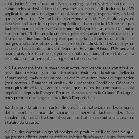
sont indiqués en euros ou livres sterling (selon votre choix) et les
commandes à destination du Royaume-Uni ou de l’UE incluent la TVA
applicable, au taux en vigueur, dont nous sommes responsables en tant
que vendeur (la TVA facturée correspondra soit à celle du pays de
livraison, soit à celle du pays d’expédition). Bien que la TVA ne soit pas
facturée pour les biens livrés en dehors du Royaume-Uni ou de l’UE, notre
site internet affiche un prix uniforme pour chaque article, quel que soit le
lieu de destination. Cela signifie que le prix indiqué inclut toutes les
marges applicables et ne varie pas en fonction du statut TVA du pays de
livraison. Les clients situés en dehors du Royaume-Uni/de l’UE peuvent
néanmoins être tenus de payer des droits ou taxes d’importation à la
réception, conformément à la réglementation locale.
6.2 Le montant total à payer pour votre commande sera constitué du
prix des articles plus les éventuels frais de livraison (indiqués
séparément), mais n’inclura pas les droits et autres taxes d’importation
(voir section « Douanes et droits » des présentes Conditions Générales
pour plus de détails). Veuillez noter que toutes les commandes sont
expédiées depuis la Pologne. Pour les livraisons vers la Grande-Bretagne,
nous prenons en charge les frais liés à l’importation.
6.3 Les prestataires de cartes de crédit internationaux ou les banques
déterminent le taux de change et peuvent facturer des frais
supplémentaires de traitement ou administratifs, qui sont à la charge du
titulaire de la carte.
6.4 Ce site contient un grand nombre de produits et il est possible que,
malgré nos efforts, certains articles soient affichés avec un prix incorrect.