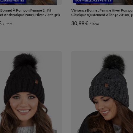
ILLEURES VENTES
NOS MEILLEURES VENTES
e Bonnet À Pompon Femme En Fil
Vivisence Bonnet Femme Hiver Pompon
et Antistatique Pour L’Hiver 7099, gris
Classique Ajustement Allongé 70105, g
€
30,99 €
/
item
/
item