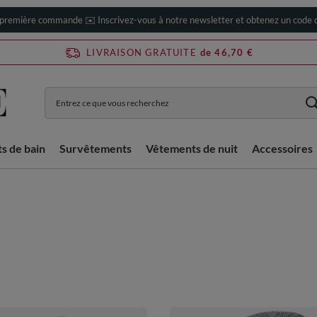
 première commande ✉️ Inscrivez-vous à notre newsletter et obtenez un code d
LIVRAISON GRATUITE
de 46,70 €
ts de bain
Survêtements
Vêtements de nuit
Accessoires