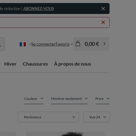
e réduction |
ABONNEZ-VOUS
0,00 €
Se connecter
Favoris
Hiver
Chaussures
À propos de nous
Couleur
Montrer seulement
Price
Zmień sortowanie
Pertinence
Zmień ilość wyświetlanych p
Vue 24