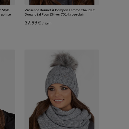
 Style
Vivisence Bonnet À Pompon Femme Chaud Et
raphite
Doux Idéal Pour L’Hiver 7014, rose clair
37,99 €
/
item