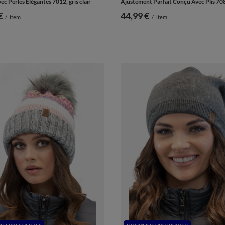
ec Perles Élégantes 7012, gris clair
Ajustement Parfait Conçu Avec Plis 708
€
44,99 €
/
item
/
item