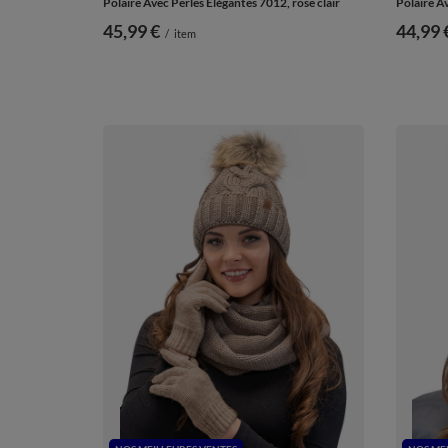
Polaire Avec Perles Élégantes 7012, rose clair
Polaire Av
45,99 €
44,99 
/
item