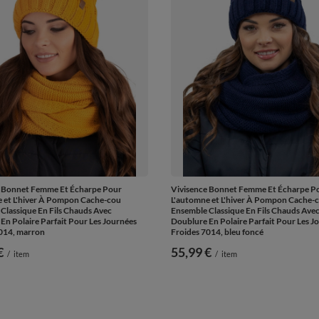
e Bonnet Femme Et Écharpe Pour
Vivisence Bonnet Femme Et Écharpe P
 et L'hiver À Pompon Cache-cou
L'automne et L'hiver À Pompon Cache-
Classique En Fils Chauds Avec
Ensemble Classique En Fils Chauds Ave
En Polaire Parfait Pour Les Journées
Doublure En Polaire Parfait Pour Les J
014, marron
Froides 7014, bleu foncé
€
55,99 €
/
item
/
item