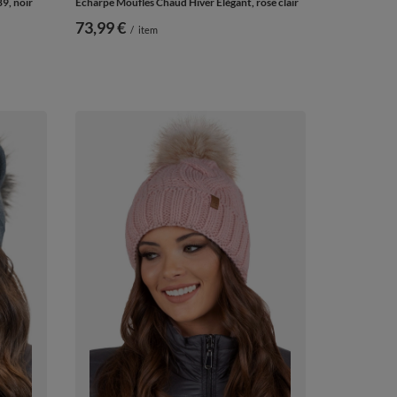
9, noir
Écharpe Moufles Chaud Hiver Élégant, rose clair
73,99 €
/
item