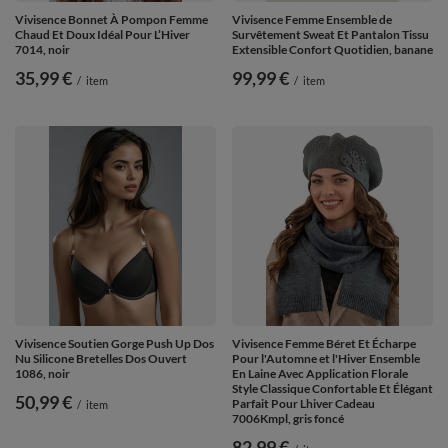
Vivisence Bonnet À Pompon Femme
Vivisence Femme Ensemble de
Chaud Et Doux Idéal Pour L’Hiver
Survêtement Sweat Et Pantalon Tissu
7014, noir
Extensible Confort Quotidien, banane
35,99 €
99,99 €
/
item
/
item
Vivisence Soutien Gorge Push Up Dos
Vivisence Femme Béret Et Écharpe
Nu Silicone Bretelles Dos Ouvert
Pour l'Automne et l'Hiver Ensemble
1086, noir
En Laine Avec Application Florale
Style Classique Confortable Et Élégant
50,99 €
Parfait Pour Lhiver Cadeau
/
item
7006Kmpl, gris foncé
82,99 €