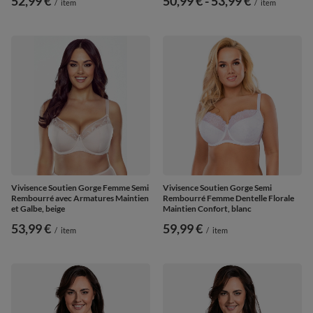
52,99 €
de
50,99 €
-
vers le bas
53,99 €
/
item
/
item
Vivisence Soutien Gorge Femme Semi
Vivisence Soutien Gorge Semi
Rembourré avec Armatures Maintien
Rembourré Femme Dentelle Florale
et Galbe, beige
Maintien Confort, blanc
53,99 €
59,99 €
/
item
/
item