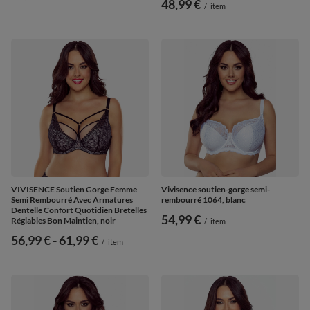
48,99 €
/
item
VIVISENCE Soutien Gorge Femme
Vivisence soutien-gorge semi-
Semi Rembourré Avec Armatures
rembourré 1064, blanc
Dentelle Confort Quotidien Bretelles
54,99 €
Réglables Bon Maintien, noir
/
item
de
56,99 €
-
vers le bas
61,99 €
/
item