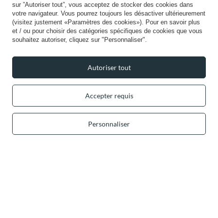
sur ”Autoriser tout”, vous acceptez de stocker des cookies dans
Info
votre navigateur. Vous pourrez toujours les désactiver ultérieurement
(visitez justement «Paramètres des cookies»). Pour en savoir plus
et / ou pour choisir des catégories spécifiques de cookies que vous
souhaitez autoriser, cliquez sur "Personnaliser".
Autoriser tout
+49 32 2210 915 31 (allemand/anglais)
lun-ven 8h00-16h00
contact@vivisence.com
Vivisence
,
49 Hevea Road
,
DE13 0SH
Burton-on-Trent
Accepter requis
Personnaliser
Dans le magasin, nous présentons les prix bruts (TVA comprise).
Paiements sécurisés