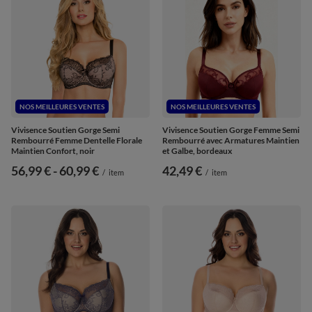
NOS MEILLEURES VENTES
NOS MEILLEURES VENTES
Vivisence Soutien Gorge Semi
Vivisence Soutien Gorge Femme Semi
Rembourré Femme Dentelle Florale
Rembourré avec Armatures Maintien
Maintien Confort, noir
et Galbe, bordeaux
de
56,99 €
-
vers le bas
60,99 €
42,49 €
/
item
/
item