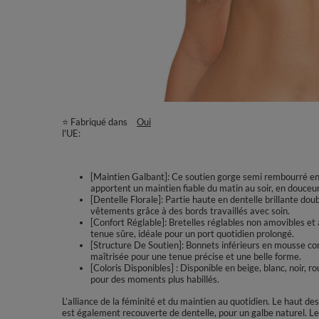
⭐ Fabriqué dans
Oui
l'UE
[Maintien Galbant]: Ce soutien gorge semi rembourré env
apportent un maintien fiable du matin au soir, en douceur
[Dentelle Florale]: Partie haute en dentelle brillante doub
vêtements grâce à des bords travaillés avec soin.
[Confort Réglable]: Bretelles réglables non amovibles et 
tenue sûre, idéale pour un port quotidien prolongé.
[Structure De Soutien]: Bonnets inférieurs en mousse cors
maîtrisée pour une tenue précise et une belle forme.
[Coloris Disponibles] : Disponible en beige, blanc, noir, r
pour des moments plus habillés.
L’alliance de la féminité et du maintien au quotidien. Le haut de
est également recouverte de dentelle, pour un galbe naturel. Le p