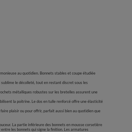
armonieuse au quotidien. Bonnets stables et coupe étudiée
t sublime le décolleté, tout en restant discret sous les
crochets métalliques robustes sur les bretelles assurent une
sent la poitrine. Le dos en tulle renforcé offre une élasticité
aire plaisir ou pour offrir, parfait aussi bien au quotidien que
e douceur. La partie inférieure des bonnets en mousse corsetière
 entre les bonnets qui signe la finition. Les armatures