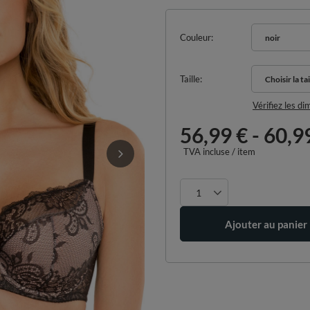
Couleur
noir
Taille
Choisir la tai
Choisir la tai
Vérifiez les d
56,99 €
-
60,9
TVA incluse
/
item
Ajouter au panier