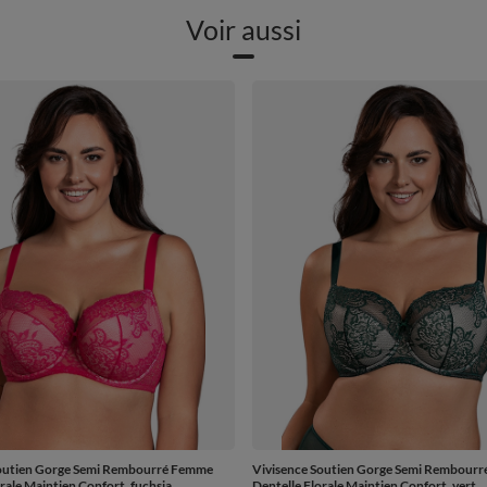
Voir aussi
Soutien Gorge Semi Rembourré Femme
Vivisence Soutien Gorge Semi Rembour
rale Maintien Confort, fuchsia
Dentelle Florale Maintien Confort, vert