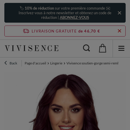
🏷️
10% de réduction
sur votre première commande ✉️
Inscrivez-vous à notre newsletter et obtenez un code de
réduction |
ABONNEZ-VOUS
LIVRAISON GRATUITE
de 46,70 €
Back
Page d'accueil
Lingerie
Vivisence soutien-gorge semi-rembourré 