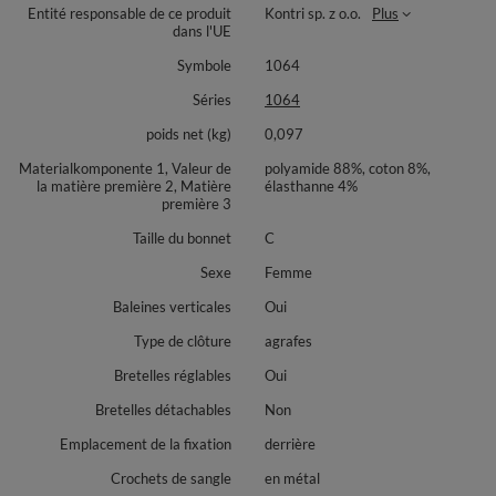
Entité responsable de ce produit
Kontri sp. z o.o.
Plus
dans l'UE
Symbole
1064
Séries
1064
poids net (kg)
0,097
Materialkomponente 1, Valeur de
polyamide 88%, coton 8%,
la matière première 2, Matière
élasthanne 4%
première 3
Taille du bonnet
C
Sexe
Femme
Baleines verticales
Oui
Type de clôture
agrafes
Bretelles réglables
Oui
Bretelles détachables
Non
Emplacement de la fixation
derrière
Crochets de sangle
en métal