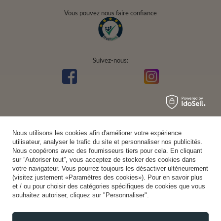
Vous pouvez nous faire confiance
Suivez-nous:
Nous utilisons les cookies afin d'améliorer votre expérience
utilisateur, analyser le trafic du site et personnaliser nos publicités.
Nous coopérons avec des fournisseurs tiers pour cela. En cliquant
sur ”Autoriser tout”, vous acceptez de stocker des cookies dans
votre navigateur. Vous pourrez toujours les désactiver ultérieurement
(visitez justement «Paramètres des cookies»). Pour en savoir plus
et / ou pour choisir des catégories spécifiques de cookies que vous
souhaitez autoriser, cliquez sur "Personnaliser".