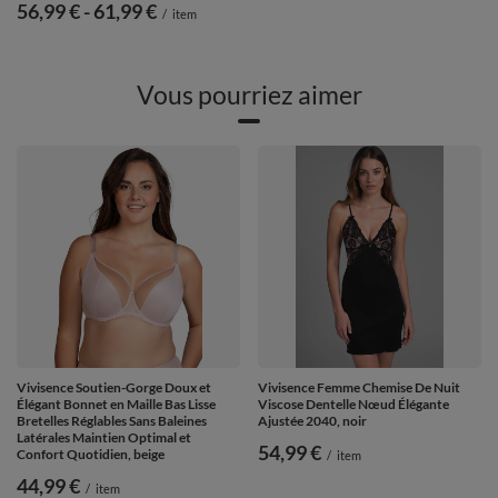
de
56,99 €
-
vers le bas
61,99 €
/
item
Vous pourriez aimer
Vivisence Soutien-Gorge Doux et
Vivisence Femme Chemise De Nuit
Élégant Bonnet en Maille Bas Lisse
Viscose Dentelle Nœud Élégante
Bretelles Réglables Sans Baleines
Ajustée 2040, noir
Latérales Maintien Optimal et
54,99 €
Confort Quotidien, beige
/
item
44,99 €
/
item