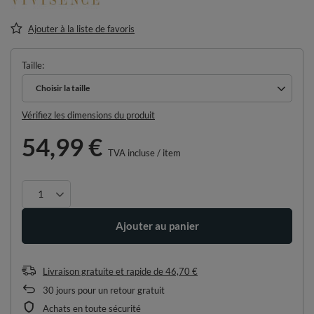
Ajouter à la liste de favoris
Taille
Choisir la taille
Choisir la taille
Vérifiez les dimensions du produit
54,99 €
TVA incluse
/
item
Ajouter au panier
Livraison gratuite et rapide
de
46,70 €
30
jours pour un retour gratuit
Achats en toute sécurité