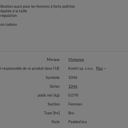
tilisation aussi pour les femmes à forte poitrine
daptée à la taille
 régulation
r un cadeau
Marque
Vivisence
é responsable de ce produit dans l'UE
Kontri sp. z o.o.
Plus
Symbole
1046
Séries
1046
poids net (kg)
0,078
Section
Femmes
Type [fre]
Bra
Style
Padded bra