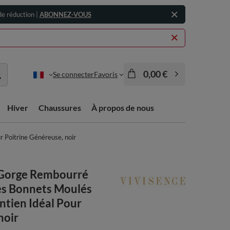
e réduction |
ABONNEZ-VOUS
0,00 €
Se connecter
Favoris
Hiver
Chaussures
À propos de nous
Poitrine Généreuse, noir
Gorge Rembourré
s Bonnets Moulés
ntien Idéal Pour
noir