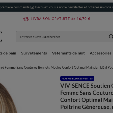
 première commande ✉️ Inscrivez-vous à notre newsletter et obtenez un code d
LIVRAISON GRATUITE
de 46,70 €
ts de bain
Survêtements
Vêtements de nuit
Accessoires
é Femme Sans Coutures Bonnets Moulés Confort Optimal Maintien Idéal Pour 
NOS MEILLEURES VENTES
VIVISENCE Soutien 
Femme Sans Couture
Confort Optimal Mai
Poitrine Généreuse, 