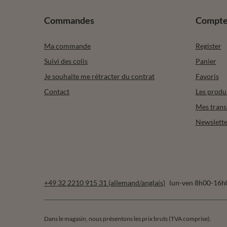
10% de réduction sur votre
première commande
Inscrivez-vous à notre newsletter
et obtenez un code de réduction
(*valeur minimum de commande: 40€)
Commandes
Compt
Ma commande
Register