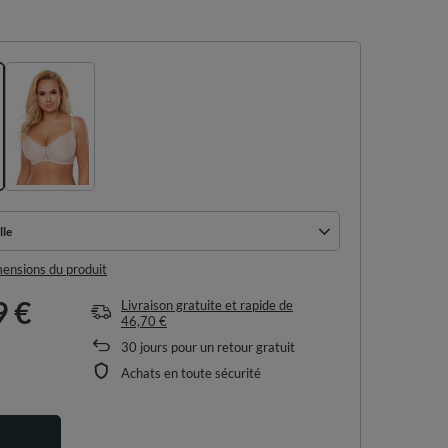
lle
lle
imensions du produit
9 €
Livraison gratuite et rapide
de
46,70 €
30
jours pour un retour gratuit
Achats en toute sécurité