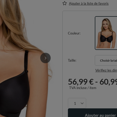
Ajouter à la liste de favoris
Couleur
Taille
Choisir la tai
Choisir la tai
Vérifiez les d
56,99 €
-
60,9
TVA incluse
/
item
Ajouter au panier