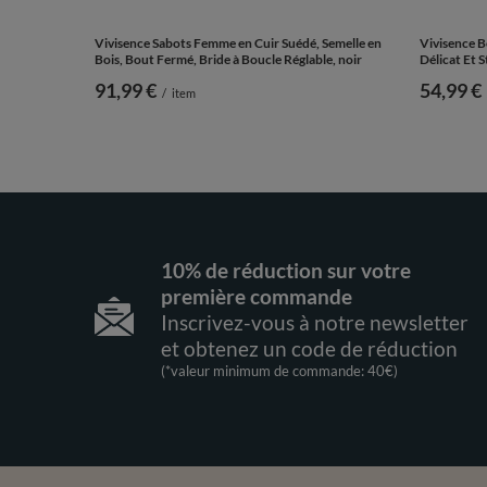
Vivisence Sabots Femme en Cuir Suédé, Semelle en
Vivisence 
Bois, Bout Fermé, Bride à Boucle Réglable, noir
Délicat Et S
91,99 €
54,99 €
/
item