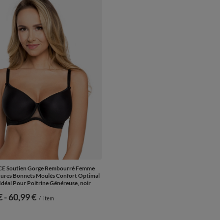
E Soutien Gorge Rembourré Femme
ures Bonnets Moulés Confort Optimal
Idéal Pour Poitrine Généreuse, noir
€
-
vers le bas
60,99 €
/
item