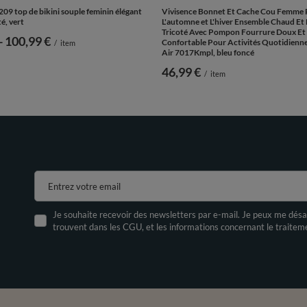
209 top de bikini souple feminin élégant
Vivisence Bonnet Et Cache Cou Femme
é, vert
L'automne et L'hiver Ensemble Chaud Et 
Tricoté Avec Pompon Fourrure Doux Et
-
vers le bas
100,99 €
Confortable Pour Activités Quotidienne
/
item
Air 7017Kmpl, bleu foncé
46,99 €
/
item
Entrez votre email
Je souhaite recevoir des newsletters par e-mail. Je peux me désa
trouvent dans les CGU, et les informations concernant le traite