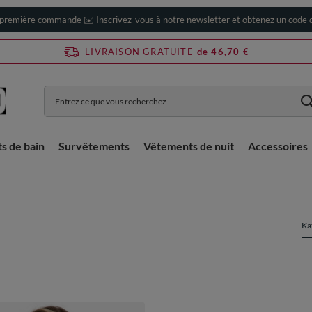
 première commande ✉️ Inscrivez-vous à notre newsletter et obtenez un code d
LIVRAISON GRATUITE
de 46,70 €
ts de bain
Survêtements
Vêtements de nuit
Accessoires
Ka