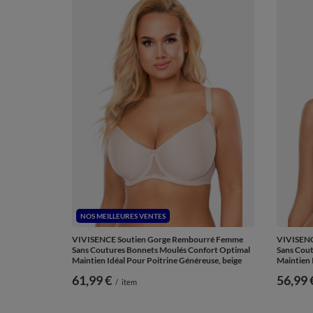
NOS MEILLEURES VENTES
VIVISENCE Soutien Gorge Rembourré Femme
VIVISENC
Sans Coutures Bonnets Moulés Confort Optimal
Sans Cout
Maintien Idéal Pour Poitrine Généreuse, beige
Maintien 
61,99 €
de
56,99 
/
item