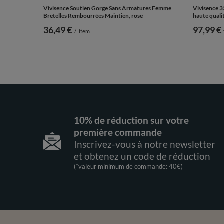
Vivisence Soutien Gorge Sans Armatures Femme
Vivisence 3
Bretelles Rembourrées Maintien, rose
haute qualit
36,49 €
de
97,99 €
/
item
10% de réduction sur votre
première commande
Inscrivez-vous à notre newsletter
et obtenez un code de réduction
(*valeur minimum de commande: 40€)