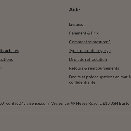
e
Aide
Livraison
Paiement & Prix
Comment se mesurer ?
its achetés
Types de soutien-gorge
actions
Droit de rétractation
r
Retours & remboursements
Droits et préoccupations en matiè
confidentialité
00
contact@vivisence.com
Vivisence
,
49 Hevea Road
,
DE13 0SH
Burton