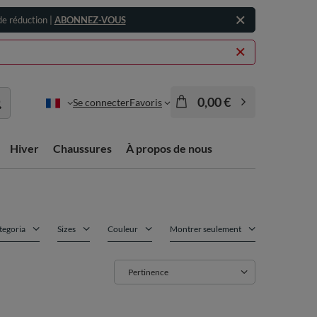
e réduction |
ABONNEZ-VOUS
0,00 €
Se connecter
Favoris
Hiver
Chaussures
À propos de nous
tegoria
Sizes
Couleur
Montrer seulement
Zmień sortowanie
Pertinence