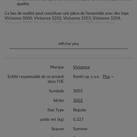
qualité.
Ce bas de maillot peut constituer une pièce de l'ensemble avec des tops
Vivisence 3000, Vivisence 3202, Vivisence 3203, Vivisence 3204,
Vivisence 3205, Vivisence 3207 et Vivisence 3302 disponibles
séparément.
Composition :
Afficher plus
Noir : 90% polyamide, 10% élasthanne. Doublure : 100% polyamide
Bleu foncé : 80% polyamide, 20% élasthanne. Doublure : 100% polyamide
Bleu : 80% polyamide, 20% élasthanne. Doublure : 100% polyamide
Marque
Vivisence
Rouge : 80% polyamide, 20% élasthanne. Doublure : 100% polyamide
Entité responsable de ce produit
Kontri sp. z o.o.
Plus
dans l'UE
Vert : 85% polyester, 15% élasthanne. Doublure : 100% polyamide
Symbole
3002
Rose fluo : 82% polyester, 18% elastan. Doublure : 100% polyamide
Séries
3002
Size Type
Regular
poids net (kg)
0,327
Season
Summer