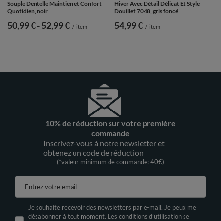
Souple Dentelle Maintien et Confort
Hiver Avec Détail Délicat Et Style
Quotidien, noir
Douillet 7048, gris foncé
de
50,99 €
-
vers le bas
52,99 €
54,99 €
/
item
/
item
10% de réduction sur votre première
commande
Inscrivez-vous à notre newsletter et
obtenez un code de réduction
(*valeur minimum de commande: 40€)
Entrez votre email
Je souhaite recevoir des newsletters par e-mail. Je peux me
désabonner à tout moment. Les conditions d’utilisation se