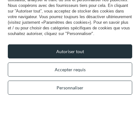
Nous coopérons avec des fournisseurs tiers pour cela. En cliquant
Aide
sur ”Autoriser tout”, vous acceptez de stocker des cookies dans
votre navigateur. Vous pourrez toujours les désactiver ultérieurement
(visitez justement «Paramètres des cookies»). Pour en savoir plus
et / ou pour choisir des catégories spécifiques de cookies que vous
Info
souhaitez autoriser, cliquez sur "Personnaliser".
Autoriser tout
+49 32 2210 915 31 (allemand/anglais)
lun-ven 8h00-16h00
Accepter requis
contact@vivisence.com
Vivisence
,
49 Hevea Road
,
DE13 0SH
Burton-on-Trent
Personnaliser
Dans le magasin, nous présentons les prix bruts (TVA comprise).
Paiements sécurisés