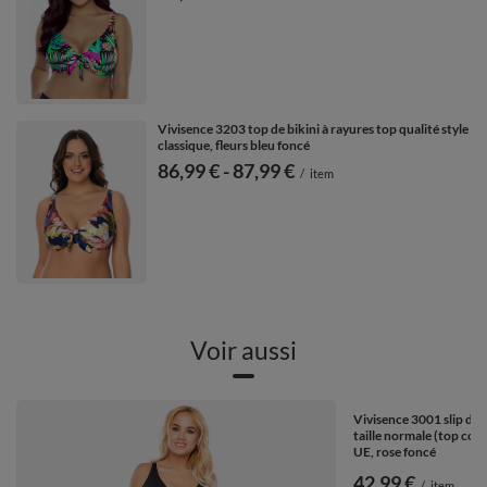
Vivisence 3203 top de bikini à rayures top qualité style
classique, fleurs bleu foncé
de
86,99 €
-
vers le bas
87,99 €
/
item
Voir aussi
Vivisence 3001 slip de 
taille normale (top con
UE, rose foncé
42,99 €
/
item