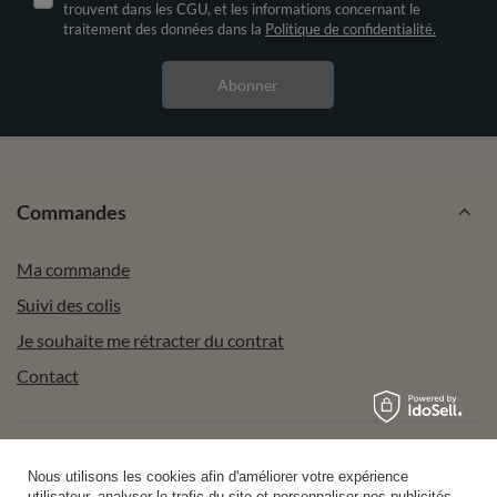
trouvent dans les CGU, et les informations concernant le
traitement des données dans la
Politique de confidentialité.
Abonner
Commandes
Ma commande
Suivi des colis
Je souhaite me rétracter du contrat
Contact
Compte
Nous utilisons les cookies afin d'améliorer votre expérience
utilisateur, analyser le trafic du site et personnaliser nos publicités.