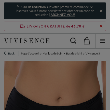
🏷️
10% de réduction
sur votre première commande ✉️
Inscrivez-vous à notre newsletter et obtenez un code de
réduction |
ABONNEZ-VOUS
LIVRAISON GRATUITE
de 46,70 €
Back
Page d'accueil
Maillots de bain
Bas de bikini
Vivisence 3002 bas 