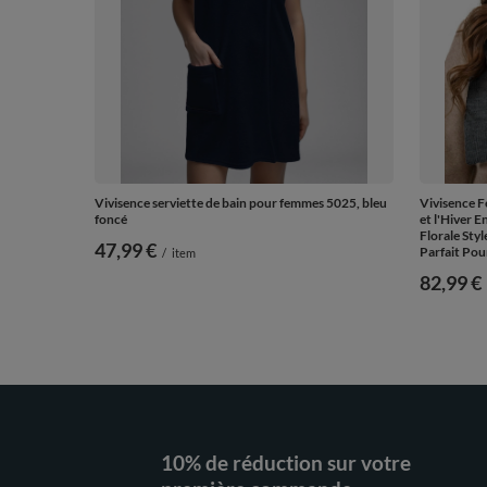
Vivisence serviette de bain pour femmes 5025, bleu
Vivisence 
foncé
et l'Hiver 
Florale Sty
47,99 €
Parfait Pou
/
item
82,99 €
10% de réduction sur votre