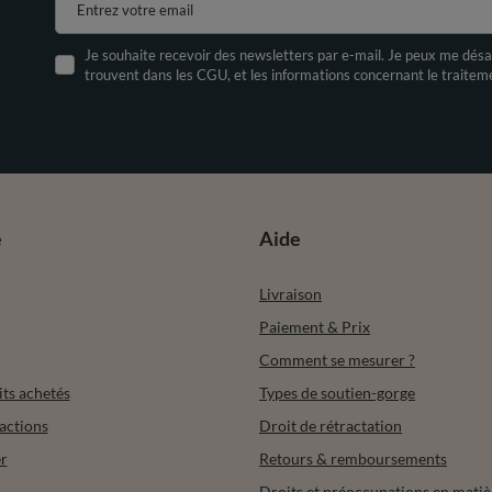
Entrez votre email
Je souhaite recevoir des newsletters par e-mail. Je peux me désa
trouvent dans les CGU, et les informations concernant le traite
e
Aide
Livraison
Paiement & Prix
Comment se mesurer ?
its achetés
Types de soutien-gorge
actions
Droit de rétractation
r
Retours & remboursements
Droits et préoccupations en matiè