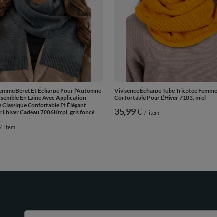
Femme Béret Et Écharpe Pour l'Automne
Vivisence Écharpe Tube Tricotée Femme
Ensemble En Laine Avec Application
Confortable Pour L’Hiver 7103, miel
le Classique Confortable Et Élégant
35,99 €
r Lhiver Cadeau 7006Kmpl, gris foncé
/
item
/
item