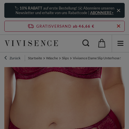
🏷️
10% RABATT
auf erste Bestellung! ✉️ Abonniere unseren
Newsletter und erhalte von uns Rabattcode |
ABONNIERE>
GRATISVERSAND
ab 46,66 €
Zurück
Startseite
Wäsche
Slips
Vivisence Dame Slip Unterhose Stilvol