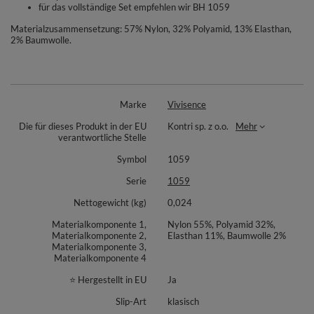
für das vollständige Set empfehlen wir BH 1059
Materialzusammensetzung: 57% Nylon, 32% Polyamid, 13% Elasthan,
2% Baumwolle.
Marke
Vivisence
Die für dieses Produkt in der EU
Kontri sp. z o.o.
Mehr
verantwortliche Stelle
Symbol
1059
Serie
1059
Nettogewicht (kg)
0,024
Materialkomponente 1,
Nylon 55%, Polyamid 32%,
Materialkomponente 2,
Elasthan 11%, Baumwolle 2%
Materialkomponente 3,
Materialkomponente 4
⭐ Hergestellt in EU
Ja
Slip-Art
klasisch