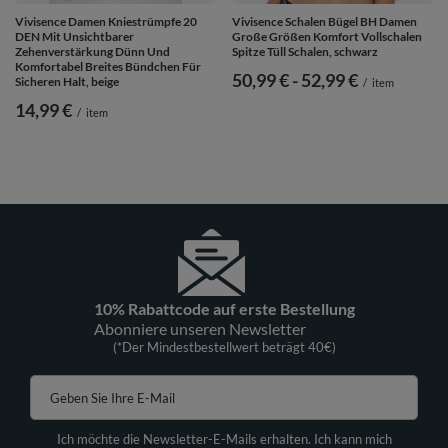
Vivisence Damen Kniestrümpfe 20
Vivisence Schalen Bügel BH Damen
DEN Mit Unsichtbarer
Große Größen Komfort Vollschalen
Zehenverstärkung Dünn Und
Spitze Tüll Schalen, schwarz
Komfortabel Breites Bündchen Für
ab
50,99 €
-
bis
52,99 €
Sicheren Halt, beige
/
item
14,99 €
/
item
10% Rabattcode auf erste Bestellung
Abonniere unseren Newsletter
(*Der Mindestbestellwert beträgt 40€)
Geben Sie Ihre E-Mail
Ich möchte die Newsletter-E-Mails erhalten. Ich kann mich