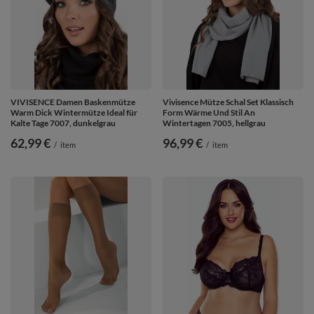
VIVISENCE Damen Baskenmütze
Vivisence Mütze Schal Set Klassisch
Warm Dick Wintermütze Ideal für
Form Wärme Und Stil An
Kalte Tage 7007, dunkelgrau
Wintertagen 7005, hellgrau
62,99 €
96,99 €
/
item
/
item