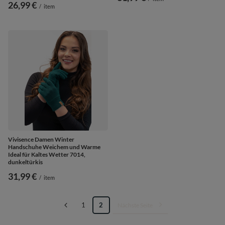
26,99 €
/
item
Vivisence Damen Winter
Handschuhe Weichem und Warme
Ideal für Kaltes Wetter 7014,
dunkeltürkis
31,99 €
/
item
1
2
Nächste Seite