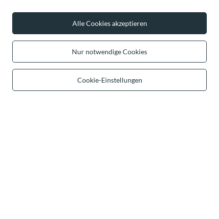
Ich möchte den Vertrag widerrufen
Kontakt
Alle Cookies akzeptieren
Nur notwendige Cookies
Konto
Cookie-Einstellungen
Hilfe
Info
+49 32 2210 915 31
Mon-Fri 8:00-16:00 Uhr
contact@vivisence.com
Vivisence
,
49 Hevea Road
,
DE13 0SH
Burton-on-Trent