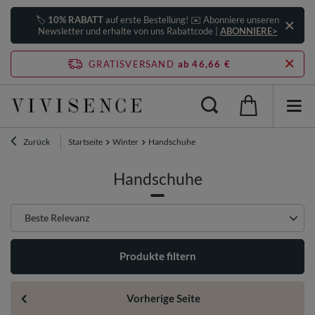
🏷️
10% RABATT
auf erste Bestellung! ✉️ Abonniere unseren
Newsletter und erhalte von uns Rabattcode |
ABONNIERE>
GRATISVERSAND
ab 46,66 €
Zurück
Startseite
Winter
Handschuhe
Handschuhe
Sortierung ändern
Beste Relevanz
Produkte filtern
Vorherige Seite