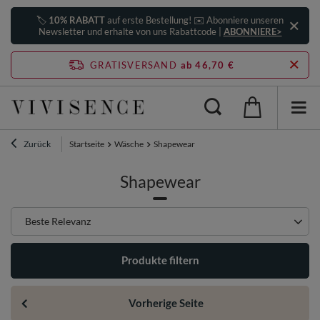
🏷️
10% RABATT
auf erste Bestellung! ✉️ Abonniere unseren
Newsletter und erhalte von uns Rabattcode |
ABONNIERE>
GRATISVERSAND
ab 46,70 €
Zurück
Startseite
Wäsche
Shapewear
Shapewear
Sortierung ändern
Beste Relevanz
Produkte filtern
Vorherige Seite