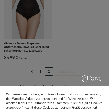
Vivisence Damen Shapewear
Unterhose Baumwolle Hoher Bund
Schlanke Figur 4101, Schwarz
35,99 €
/
item
1
2
Nächste Seite
Das könnte dir auch gefallen
Wir verwenden Cookies, um Deine Online-Erfahrung zu verbessern,
den Website-Verkehr zu analysieren und für Werbezwecke. Wir
arbeiten hierfür mit Drittanbietern zusammen. Klick auf „Alle Cookies
akzeptieren“, damit diese Cookies auf Deinem Gerät gespeichert