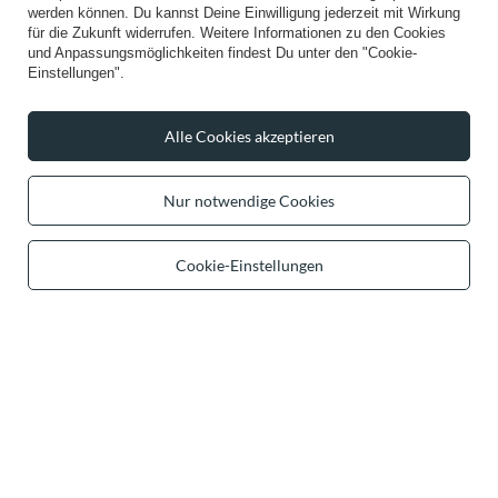
werden können. Du kannst Deine Einwilligung jederzeit mit Wirkung
für die Zukunft widerrufen. Weitere Informationen zu den Cookies
und Anpassungsmöglichkeiten findest Du unter den "Cookie-
Einstellungen".
Alle Cookies akzeptieren
Vivisence Damen Slip Baumwolle
Vivisence Jogginghose Damen
Nur notwendige Cookies
Klebt am Körper Für Unsichtbaren
Bequeme Mit Weitem Bein
Komfort 4003, beige
Elastischem Bund Und Seitentaschen
Aus Hochwertigem Strickstoff
18,99 €
Perfekt Für Freizeit Sport Yoga
/
item
Cookie-Einstellungen
Entspannte Alltagslooks 9102, Rot
60,99 €
/
item