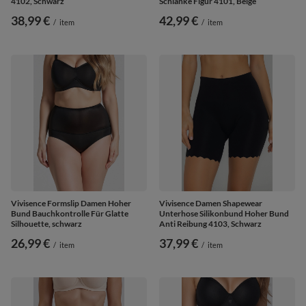
4102, Schwarz
Schlanke Figur 4101, Beige
38,99 €
42,99 €
/
item
/
item
Vivisence Formslip Damen Hoher
Vivisence Damen Shapewear
Bund Bauchkontrolle Für Glatte
Unterhose Silikonbund Hoher Bund
Silhouette, schwarz
Anti Reibung 4103, Schwarz
26,99 €
37,99 €
/
item
/
item