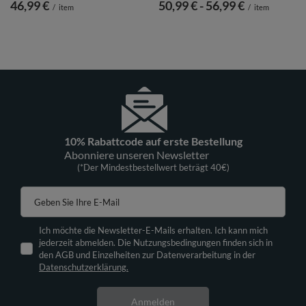
46,99 €
ab
50,99 €
-
bis
56,99 €
/
item
/
item
10% Rabattcode auf erste Bestellung
Abonniere unseren Newsletter
(*Der Mindestbestellwert beträgt 40€)
Geben Sie Ihre E-Mail
Ich möchte die Newsletter-E-Mails erhalten. Ich kann mich
jederzeit abmelden. Die Nutzungsbedingungen finden sich in
den AGB und Einzelheiten zur Datenverarbeitung in der
Datenschutzerklärung.
Anmelden