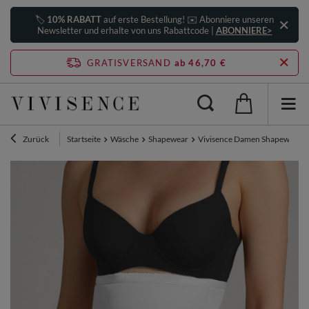
🏷️
10% RABATT
auf erste Bestellung! ✉️ Abonniere unseren
Newsletter und erhalte von uns Rabattcode |
ABONNIERE>
GRATISVERSAND
ab 46,70 €
Zurück
Startseite
Wäsche
Shapewear
Vivisence Damen Shapewear U