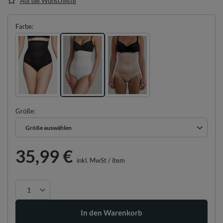
Auf die Wunschliste
Farbe
Größe
Größe auswählen
Größe auswählen
35,99 €
inkl. MwSt
/
item
In den Warenkorb