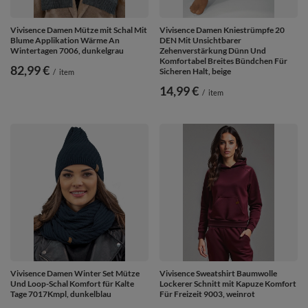
Vivisence Damen Mütze mit Schal Mit
Vivisence Damen Kniestrümpfe 20
Blume Applikation Wärme An
DEN Mit Unsichtbarer
Wintertagen 7006, dunkelgrau
Zehenverstärkung Dünn Und
Komfortabel Breites Bündchen Für
82,99 €
Sicheren Halt, beige
/
item
14,99 €
/
item
Vivisence Damen Winter Set Mütze
Vivisence Sweatshirt Baumwolle
Und Loop-Schal Komfort für Kalte
Lockerer Schnitt mit Kapuze Komfort
Tage 7017Kmpl, dunkelblau
Für Freizeit 9003, weinrot