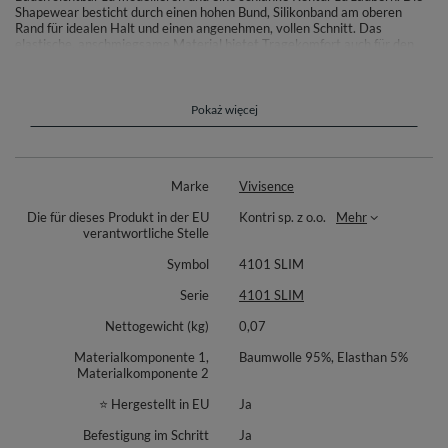
Shapewear besticht durch einen hohen Bund, Silikonband am oberen
Rand für idealen Halt und einen angenehmen, vollen Schnitt. Das
elastische, anschmiegsame Material bietet Tragekomfort auch für den
Alltag. Im Schritt sorgt ein weicher Baumwoll-Einsatz für Wohlbefinden;
praktischer Verschluss mit Häkchen rundet das Design ab.
Materialzusammensetzung:
Pokaż więcej
Unterer Bereich: 95% Baumwolle, 5% Elasthan.
Bauchpartie verstärkt: 82% Polyamid, 18% Elasthan.
Marke
Vivisence
Die für dieses Produkt in der EU
Kontri sp. z o.o.
Mehr
verantwortliche Stelle
Symbol
4101 SLIM
Serie
4101 SLIM
Nettogewicht (kg)
0,07
Materialkomponente 1,
Baumwolle 95%, Elasthan 5%
Materialkomponente 2
⭐ Hergestellt in EU
Ja
Befestigung im Schritt
Ja