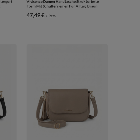
tergurt
Vivisence Damen Handtasche Strukturierte
z
Form Mit Schulterriemen Für Alltag, Braun
47,49 €
/
item