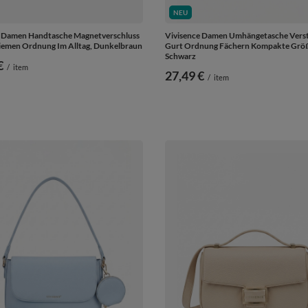
NEU
e Damen Handtasche Magnetverschluss
Vivisence Damen Umhängetasche Verst
iemen Ordnung Im Alltag, Dunkelbraun
Gurt Ordnung Fächern Kompakte Grö
Schwarz
€
/
item
27,49 €
/
item