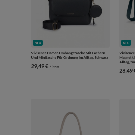
NEU
NEU
Vivisence Damen Umhängetasche Mit Fächern
Vivisenc
Und Minitasche Für Ordnung Im Alltag, Schwarz
Magnetkl
Alltag, tü
29,49 €
/
item
28,49 