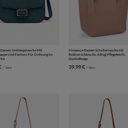
e Damen Umhängetasche Mit
Vivisence Damen Schultertasche mit
appe Und Fächern Für Ordnung Im
Reißverschluss für Alltag Pflegeleicht,
rkis
Dunkelbeige
€
39,99 €
/
item
/
item