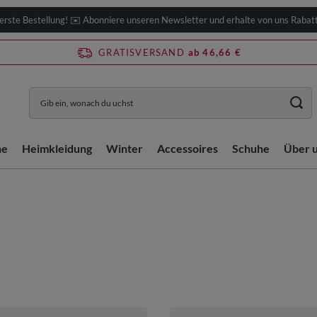
erste Bestellung! ✉️ Abonniere unseren Newsletter und erhalte von uns Rabat
GRATISVERSAND
ab 46,66 €
he
Heimkleidung
Winter
Accessoires
Schuhe
Über 