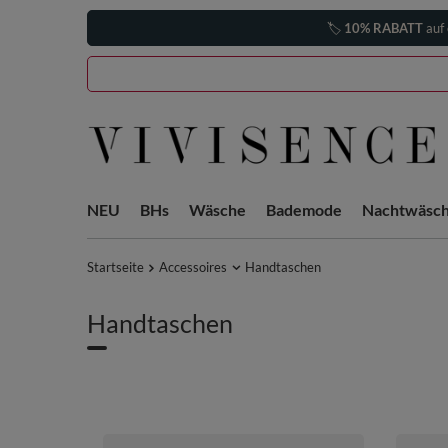
🏷️
10% RABATT
auf 
NEU
BHs
Wäsche
Bademode
Nachtwäsc
Startseite
Accessoires
Handtaschen
Handtaschen