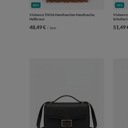
NEU
NEU
Vivisence T0036 Handtaschen Handtasche,
Vivisenc
Hellbraun
Schulterr
48,49 €
51,49 
/
item