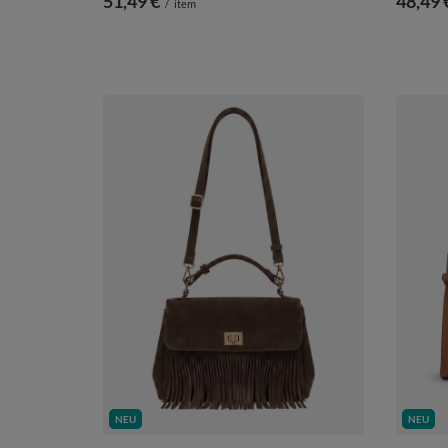
51,49 €
48,49 
/
item
NEU
NEU