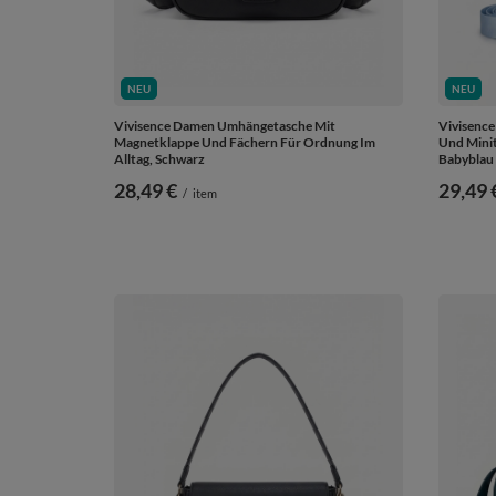
NEU
NEU
Vivisence Damen Umhängetasche Mit
Vivisenc
Magnetklappe Und Fächern Für Ordnung Im
Und Minit
Alltag, Schwarz
Babyblau
28,49 €
29,49 
/
item