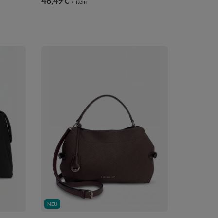
48,49 €
/
item
NEU