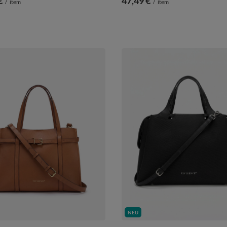
€
47,49 €
/
item
/
item
NEU