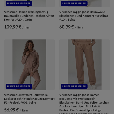
UNSER BESTSELLER
UNSER BESTSELLER
Vivisence Damen Trainingsanzug
Vivisence Jogginghose Baumwolle
Baumwolle Bündchen Taschen Alltag
Elastischer Bund Komfort Für Alltag
Komfort 9204, Grün
9104, Beige
109,99 €
60,99 €
/
item
/
item
UNSER BESTSELLER
UNSER BESTSELLER
Vivisence Sweatshirt Baumwolle
Vivisence Jogginghose Damen
Lockerer Schnitt mit Kapuze Komfort
Bequeme Mit Weitem Bein
Für Freizeit 9003, beige
Elastischem Bund Und Seitentaschen
Aus Hochwertigem Strickstoff
56,99 €
Perfekt Für Freizeit Sport Yoga
/
item
Entspannte Alltagslooks 9102, Beige