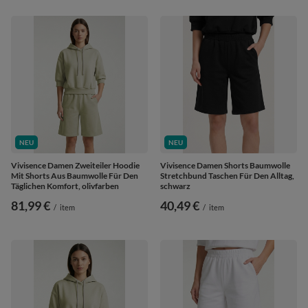
NEU
NEU
Vivisence Damen Zweiteiler Hoodie
Vivisence Damen Shorts Baumwolle
Mit Shorts Aus Baumwolle Für Den
Stretchbund Taschen Für Den Alltag,
Täglichen Komfort, olivfarben
schwarz
81,99 €
40,49 €
/
item
/
item