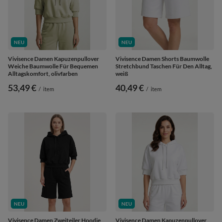
NEU
NEU
Vivisence Damen Kapuzenpullover
Vivisence Damen Shorts Baumwolle
Weiche Baumwolle Für Bequemen
Stretchbund Taschen Für Den Alltag,
Alltagskomfort, olivfarben
weiß
53,49 €
40,49 €
/
item
/
item
NEU
NEU
Vivisence Damen Zweiteiler Hoodie
Vivisence Damen Kapuzenpullover