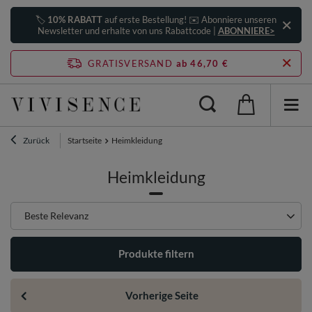
🏷️
10% RABATT
auf erste Bestellung! ✉️ Abonniere unseren
Newsletter und erhalte von uns Rabattcode |
ABONNIERE>
GRATISVERSAND
ab 46,70 €
Zurück
Startseite
Heimkleidung
Heimkleidung
Sortierung ändern
Beste Relevanz
Produkte filtern
Vorherige Seite