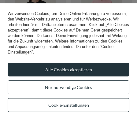
Wir verwenden Cookies, um Deine Online-Erfahrung zu verbessern,
den Website-Verkehr zu analysieren und für Werbezwecke. Wir
arbeiten hierfür mit Drittanbietern zusammen. Klick auf „Alle Cookies
akzeptieren“, damit diese Cookies auf Deinem Gerät gespeichert
werden können. Du kannst Deine Einwilligung jederzeit mit Wirkung
NEU
NEU
für die Zukunft widerrufen. Weitere Informationen zu den Cookies
und Anpassungsmöglichkeiten findest Du unter den "Cookie-
Vivisence Damen T-Shirt Kurzarm
Vivisence Damen T-Shirt Kurzarm
Einstellungen".
Rundhals Elastischer Baumwolle
Rundhals Elastischer Baumwolle
Bequem, schwarz
Bequem, rosa
35,99 €
35,99 €
/
item
/
item
Alle Cookies akzeptieren
Nur notwendige Cookies
Cookie-Einstellungen