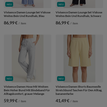
NEU
NEU
Vivisence Damen Lounge Set Viskose
Vivisence Damen Lounge Set Viskose
Weites Bein Und Rundhals, Blau
Weites Bein Und Rundhals, Schwarz
86,99 €
86,99 €
/
item
/
item
NEU
NEU
Vivisence Damen Hose Mit Weitem
Vivisence Damen Shorts Baumwolle
Bein Hoher Bund Mit Bindeband Für
Stretchbund Taschen Für Den Alltag,
Alltagskomfort, grauer Melange
bananenfarbe
59,99 €
41,49 €
/
item
/
item