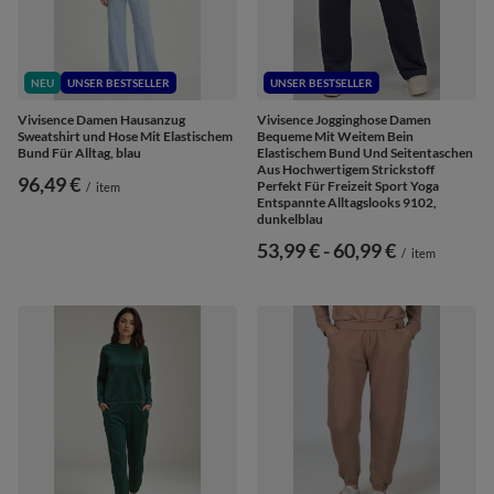
NEU
UNSER BESTSELLER
UNSER BESTSELLER
Vivisence Damen Hausanzug
Vivisence Jogginghose Damen
Sweatshirt und Hose Mit Elastischem
Bequeme Mit Weitem Bein
Bund Für Alltag, blau
Elastischem Bund Und Seitentaschen
Aus Hochwertigem Strickstoff
96,49 €
Perfekt Für Freizeit Sport Yoga
/
item
Entspannte Alltagslooks 9102,
dunkelblau
ab
53,99 €
-
bis
60,99 €
/
item