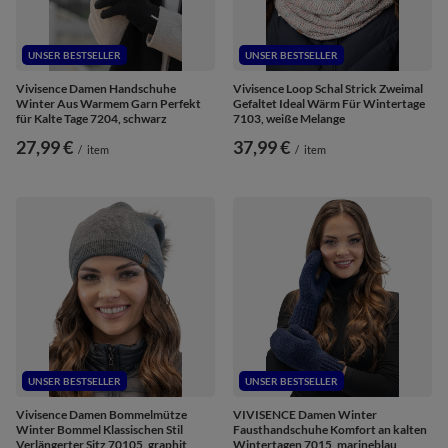
UNSER BESTSELLER
UNSER BESTSELLER
Vivisence Damen Handschuhe
Vivisence Loop Schal Strick Zweimal
Winter Aus Warmem Garn Perfekt
Gefaltet Ideal Wärm Für Wintertage
für Kalte Tage 7204, schwarz
7103, weiße Melange
27,99 €
37,99 €
/
item
/
item
UNSER BESTSELLER
UNSER BESTSELLER
Vivisence Damen Bommelmütze
VIVISENCE Damen Winter
Winter Bommel Klassischen Stil
Fausthandschuhe Komfort an kalten
Verlängerter Sitz 70105, graphit
Wintertagen 7015, marineblau