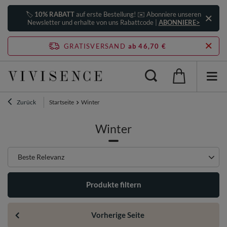
🏷️
10% RABATT
auf erste Bestellung! ✉️ Abonniere unseren
Newsletter und erhalte von uns Rabattcode |
ABONNIERE>
GRATISVERSAND
ab 46,70 €
Zurück
Startseite
Winter
Winter
Sortierung ändern
Beste Relevanz
Produkte filtern
Vorherige Seite