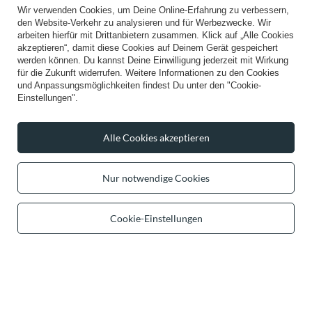
Wir verwenden Cookies, um Deine Online-Erfahrung zu verbessern,
den Website-Verkehr zu analysieren und für Werbezwecke. Wir
arbeiten hierfür mit Drittanbietern zusammen. Klick auf „Alle Cookies
akzeptieren“, damit diese Cookies auf Deinem Gerät gespeichert
werden können. Du kannst Deine Einwilligung jederzeit mit Wirkung
für die Zukunft widerrufen. Weitere Informationen zu den Cookies
und Anpassungsmöglichkeiten findest Du unter den "Cookie-
Vivisence Baskenmütze Damen
VIVISENCE Damen Baskenmütze
Einstellungen".
Elegant Blume Warm Herbst Winter
Warm und Gemütlich Kälteschutz
Accessoire 7006, rot
und Komfort 7005, schwarz
53,99 €
50,99 €
/
item
/
item
Alle Cookies akzeptieren
Nur notwendige Cookies
Cookie-Einstellungen