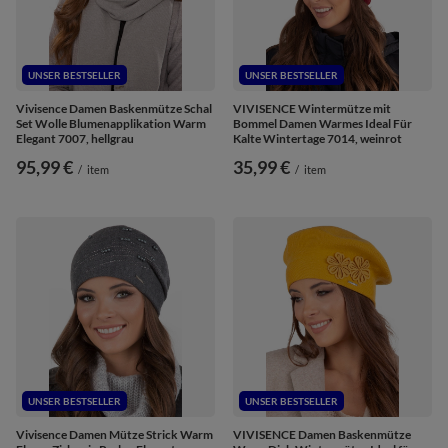
UNSER BESTSELLER
UNSER BESTSELLER
Vivisence Damen Baskenmütze Schal
VIVISENCE Wintermütze mit
Set Wolle Blumenapplikation Warm
Bommel Damen Warmes Ideal Für
Elegant 7007, hellgrau
Kalte Wintertage 7014, weinrot
95,99 €
35,99 €
/
item
/
item
UNSER BESTSELLER
UNSER BESTSELLER
Vivisence Damen Mütze Strick Warm
VIVISENCE Damen Baskenmütze