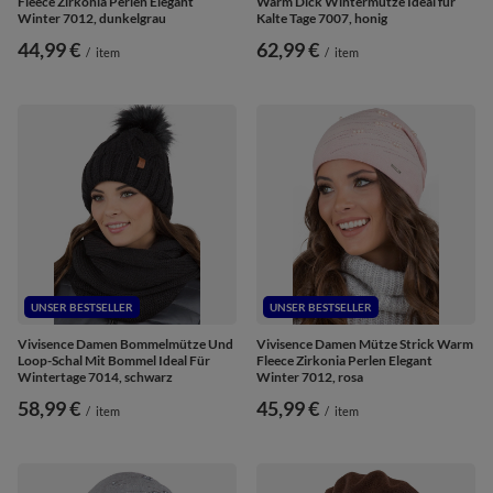
Fleece Zirkonia Perlen Elegant
Warm Dick Wintermütze Ideal für
Winter 7012, dunkelgrau
Kalte Tage 7007, honig
44,99 €
62,99 €
/
item
/
item
UNSER BESTSELLER
UNSER BESTSELLER
Vivisence Damen Bommelmütze Und
Vivisence Damen Mütze Strick Warm
Loop-Schal Mit Bommel Ideal Für
Fleece Zirkonia Perlen Elegant
Wintertage 7014, schwarz
Winter 7012, rosa
58,99 €
45,99 €
/
item
/
item