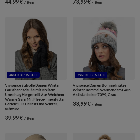
44,99 €
73,99 €
/
item
/
item
UNSER BESTSELLER
UNSER BESTSELLER
Vivisence Stilvolle Damen Winter
Vivisence Damen Bommelmütze
Fausthandschuhe Mit Breitem
Winter Bommel Wärmendem Garn
Umschlag Hergestellt Aus Weichem
Antistatischer 7099, Grau
Warme Garn Mit Fleece-Innenfutter
33,99 €
Perfekt Für Herbst Und Winter,
/
item
Schwarz
39,99 €
/
item