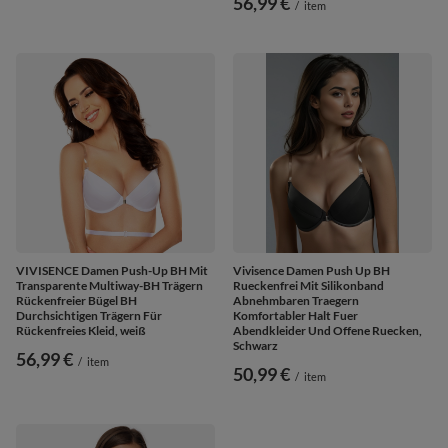
56,99 €
/
item
VIVISENCE Damen Push-Up BH Mit
Vivisence Damen Push Up BH
Transparente Multiway-BH Trägern
Rueckenfrei Mit Silikonband
Rückenfreier Bügel BH
Abnehmbaren Traegern
Durchsichtigen Trägern Für
Komfortabler Halt Fuer
Rückenfreies Kleid, weiß
Abendkleider Und Offene Ruecken,
Schwarz
56,99 €
/
item
50,99 €
/
item