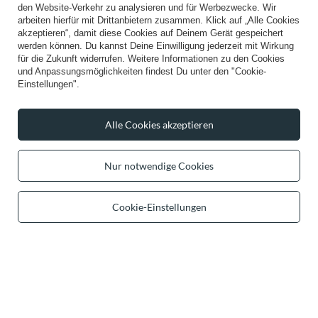
Konto
den Website-Verkehr zu analysieren und für Werbezwecke. Wir
arbeiten hierfür mit Drittanbietern zusammen. Klick auf „Alle Cookies
akzeptieren“, damit diese Cookies auf Deinem Gerät gespeichert
werden können. Du kannst Deine Einwilligung jederzeit mit Wirkung
Hilfe
für die Zukunft widerrufen. Weitere Informationen zu den Cookies
und Anpassungsmöglichkeiten findest Du unter den "Cookie-
Einstellungen".
Info
Alle Cookies akzeptieren
Nur notwendige Cookies
+49 32 2210 915 31
Mon-Fri 8:00-16:00 Uhr
contact@vivisence.com
Cookie-Einstellungen
Vivisence
,
49 Hevea Road
,
DE13 0SH
Burton-on-Trent
Im Shop präsentieren wir die Bruttopreise (inkl. MwSt.).