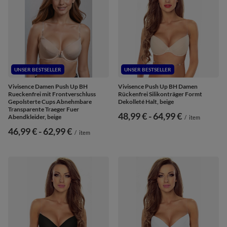
UNSER BESTSELLER
UNSER BESTSELLER
Vivisence Damen Push Up BH
Vivisence Push Up BH Damen
Rueckenfrei mit Frontverschluss
Rückenfrei Silikonträger Formt
Gepolsterte Cups Abnehmbare
Dekolleté Halt, beige
Transparente Traeger Fuer
ab
48,99 €
-
bis
64,99 €
Abendkleider, beige
/
item
ab
46,99 €
-
bis
62,99 €
/
item