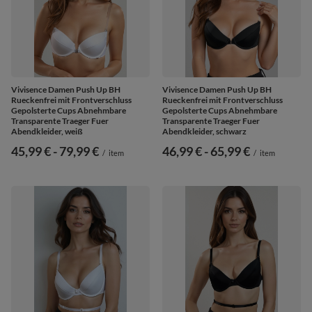
Vivisence Damen Push Up BH
Vivisence Damen Push Up BH
Rueckenfrei mit Frontverschluss
Rueckenfrei mit Frontverschluss
Gepolsterte Cups Abnehmbare
Gepolsterte Cups Abnehmbare
Transparente Traeger Fuer
Transparente Traeger Fuer
Abendkleider, weiß
Abendkleider, schwarz
ab
45,99 €
-
bis
79,99 €
ab
46,99 €
-
bis
65,99 €
/
item
/
item