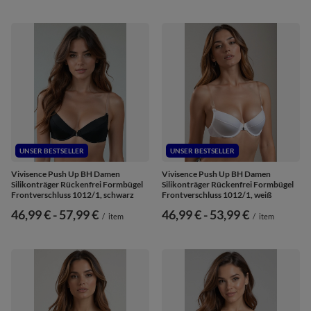
UNSER BESTSELLER
UNSER BESTSELLER
Vivisence Push Up BH Damen
Vivisence Push Up BH Damen
Silikonträger Rückenfrei Formbügel
Silikonträger Rückenfrei Formbügel
Frontverschluss 1012/1, schwarz
Frontverschluss 1012/1, weiß
ab
46,99 €
-
bis
57,99 €
ab
46,99 €
-
bis
53,99 €
/
item
/
item