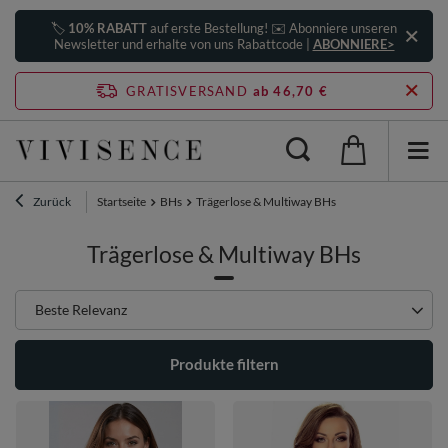
🏷️
10% RABATT
auf erste Bestellung! ✉️ Abonniere unseren
Newsletter und erhalte von uns Rabattcode |
ABONNIERE>
GRATISVERSAND
ab 46,70 €
Zurück
Startseite
BHs
Trägerlose & Multiway BHs
Trägerlose & Multiway BHs
Sortierung ändern
Beste Relevanz
Produkte filtern