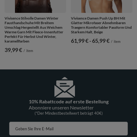
Vivisence Stilvolle Damen Winter
Vivisence Damen Push Up BH Mit
Fausthandschuhe Mit Breitem
Glatter Mikrofaser Abnehmbaren
Umschlag Hergestellt Aus Weichem
Traegern Komfortabler Passform Und
Warme Garn Mit Fleece-Innenfutter
Starkem Halt, Beige
Perfekt Für Herbst Und Winter,
ab
61,99 €
-
bis
65,99 €
karamellfarben
/
item
39,99 €
/
item
10% Rabattcode auf erste Bestellung
Abonniere unseren Newsletter
(*Der Mindestbestellwert beträgt 40€)
Geben Sie Ihre E-Mail