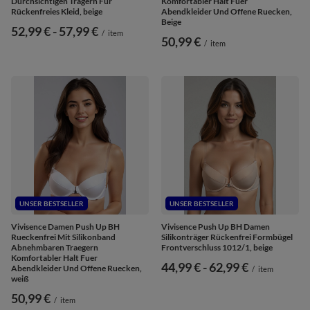
Durchsichtigen Trägern Für
Komfortabler Halt Fuer
Rückenfreies Kleid, beige
Abendkleider Und Offene Ruecken,
Beige
ab
52,99 €
-
bis
57,99 €
/
item
50,99 €
/
item
UNSER BESTSELLER
UNSER BESTSELLER
Vivisence Damen Push Up BH
Vivisence Push Up BH Damen
Rueckenfrei Mit Silikonband
Silikonträger Rückenfrei Formbügel
Abnehmbaren Traegern
Frontverschluss 1012/1, beige
Komfortabler Halt Fuer
ab
44,99 €
-
bis
62,99 €
Abendkleider Und Offene Ruecken,
/
item
weiß
50,99 €
/
item