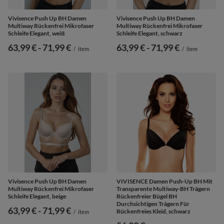
Vivisence Push Up BH Damen
Vivisence Push Up BH Damen
Multiway Rückenfrei Mikrofaser
Multiway Rückenfrei Mikrofaser
Schleife Elegant, weiß
Schleife Elegant, schwarz
ab
63,99 €
-
bis
71,99 €
ab
63,99 €
-
bis
71,99 €
/
item
/
item
Vivisence Push Up BH Damen
VIVISENCE Damen Push-Up BH Mit
Multiway Rückenfrei Mikrofaser
Transparente Multiway-BH Trägern
Schleife Elegant, beige
Rückenfreier Bügel BH
Durchsichtigen Trägern Für
ab
63,99 €
-
bis
71,99 €
Rückenfreies Kleid, schwarz
/
item