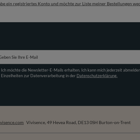
abe ein registriertes Konto und möchte zur Liste meiner Bestellungen we
Geben Sie Ihre E-Mail
Ich möchte die Newsletter-E-Mails erhalten. Ich kann mich jederzeit abmelde
Einzelheiten zur Datenverarbeitung in der
Datenschutzerklärung.
visence.com
Vivisence
,
49 Hevea Road
,
DE13 0SH
Burton-on-Trent