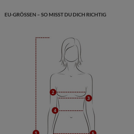
EU-GRÖSSEN – SO MISST DU DICH RICHTIG