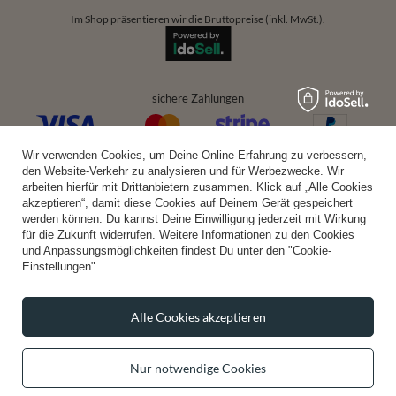
Im Shop präsentieren wir die Bruttopreise (inkl. MwSt.).
sichere Zahlungen
Wir verwenden Cookies, um Deine Online-Erfahrung zu verbessern,
bequeme Lieferung
den Website-Verkehr zu analysieren und für Werbezwecke. Wir
arbeiten hierfür mit Drittanbietern zusammen. Klick auf „Alle Cookies
akzeptieren“, damit diese Cookies auf Deinem Gerät gespeichert
werden können. Du kannst Deine Einwilligung jederzeit mit Wirkung
für die Zukunft widerrufen. Weitere Informationen zu den Cookies
du kannst uns vertrauen
und Anpassungsmöglichkeiten findest Du unter den "Cookie-
Einstellungen".
Alle Cookies akzeptieren
folge uns:
Nur notwendige Cookies