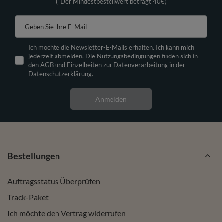
(*Der Mindestbestellwert beträgt 40€)
Geben Sie Ihre E-Mail
Ich möchte die Newsletter-E-Mails erhalten. Ich kann mich
jederzeit abmelden. Die Nutzungsbedingungen finden sich in
den AGB und Einzelheiten zur Datenverarbeitung in der
Datenschutzerklärung.
Anmelden
Bestellungen
Auftragsstatus Überprüfen
Track-Paket
Ich möchte den Vertrag widerrufen