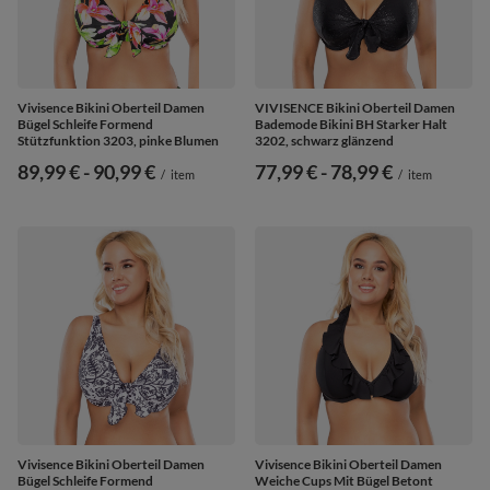
Vivisence Bikini Oberteil Damen
VIVISENCE Bikini Oberteil Damen
Bügel Schleife Formend
Bademode Bikini BH Starker Halt
Stützfunktion 3203, pinke Blumen
3202, schwarz glänzend
ab
89,99 €
-
bis
90,99 €
ab
77,99 €
-
bis
78,99 €
/
item
/
item
Vivisence Bikini Oberteil Damen
Vivisence Bikini Oberteil Damen
Bügel Schleife Formend
Weiche Cups Mit Bügel Betont