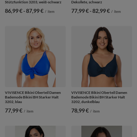
Stützfunktion 3203, weiß-schwarz
Dekollete, schwarz
ab
86,99 €
-
bis
87,99 €
ab
77,99 €
-
bis
82,99 €
/
item
/
item
VIVISENCE Bikini Oberteil Damen
VIVISENCE Bikini Oberteil Damen
Bademode Bikini BH Starker Halt
Bademode Bikini BH Starker Halt
3202, blau
3202, dunkelblau
77,99 €
78,99 €
/
item
/
item