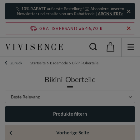
🏷️
10% RABATT
auf erste Bestellung! ✉️ Abonniere unseren
Newsletter und erhalte von uns Rabattcode |
ABONNIERE>
GRATISVERSAND
ab 46,70 €
Zurück
Startseite
Bademode
Bikini-Oberteile
Bikini-Oberteile
Sortierung ändern
Beste Relevanz
Produkte filtern
Vorherige Seite