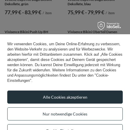
Wir verwenden Cookies, um Deine Online-Erfahrung zu verbessern,
den Website-Verkehr zu analysieren und für Werbezwecke. Wir
arbeiten hierfür mit Drittanbietern zusammen. Klick auf „Alle Cookies
Vivisence Dame Bikini BH Oberteil
Vivisence Bikini Oberteil Damen
akzeptieren“, damit diese Cookies auf Deinem Gerät gespeichert
Soft Musterlos Bademode
Bügel Schleife Formend
werden können. Du kannst Deine Einwilligung jederzeit mit Wirkung
Strandmode 3215, grün
Stützfunktion 3203, Panther
für die Zukunft widerrufen. Weitere Informationen zu den Cookies
und Anpassungsmöglichkeiten findest Du unter den "Cookie-
83,99 €
87,99 €
/
item
/
item
Einstellungen".
Alle Cookies akzeptieren
Nur notwendige Cookies