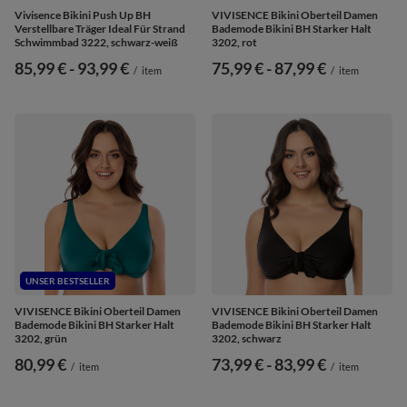
Vivisence Bikini Push Up BH
VIVISENCE Bikini Oberteil Damen
Verstellbare Träger Ideal Für Strand
Bademode Bikini BH Starker Halt
Schwimmbad 3222, schwarz-weiß
3202, rot
ab
85,99 €
-
bis
93,99 €
ab
75,99 €
-
bis
87,99 €
/
item
/
item
UNSER BESTSELLER
VIVISENCE Bikini Oberteil Damen
VIVISENCE Bikini Oberteil Damen
Bademode Bikini BH Starker Halt
Bademode Bikini BH Starker Halt
3202, grün
3202, schwarz
80,99 €
ab
73,99 €
-
bis
83,99 €
/
item
/
item