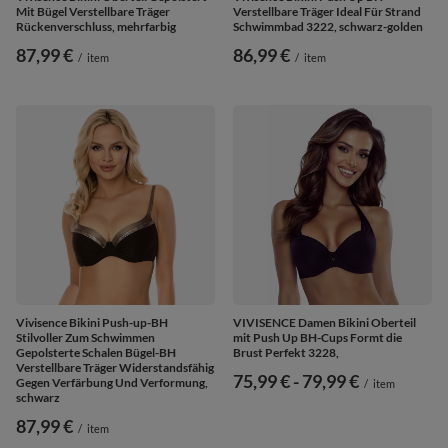
Mit Bügel Verstellbare Träger
Verstellbare Träger Ideal Für Strand
Rückenverschluss, mehrfarbig
Schwimmbad 3222, schwarz-golden
87,99 €
86,99 €
/
item
/
item
Vivisence Bikini Push-up-BH
VIVISENCE Damen Bikini Oberteil
Stilvoller Zum Schwimmen
mit Push Up BH-Cups Formt die
Gepolsterte Schalen Bügel-BH
Brust Perfekt 3228,
Verstellbare Träger Widerstandsfähig
ab
75,99 €
-
bis
79,99 €
Gegen Verfärbung Und Verformung,
/
item
schwarz
87,99 €
/
item