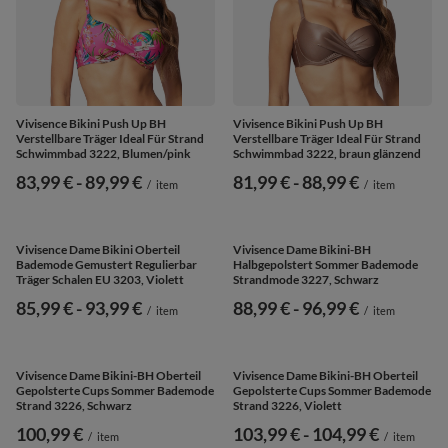
Vivisence Bikini Push Up BH
Vivisence Bikini Push Up BH
Verstellbare Träger Ideal Für Strand
Verstellbare Träger Ideal Für Strand
Schwimmbad 3222, Blumen/pink
Schwimmbad 3222, braun glänzend
ab
83,99 €
-
bis
89,99 €
ab
81,99 €
-
bis
88,99 €
/
item
/
item