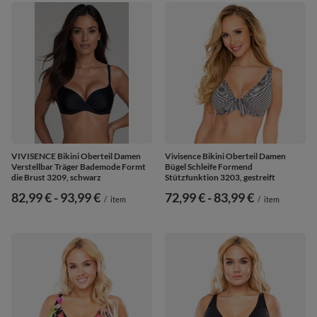
VIVISENCE Bikini Oberteil Damen
Vivisence Bikini Oberteil Damen
Verstellbar Träger Bademode Formt
Bügel Schleife Formend
die Brust 3209, schwarz
Stützfunktion 3203, gestreift
ab
82,99 €
-
bis
93,99 €
ab
72,99 €
-
bis
83,99 €
/
item
/
item