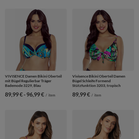
VIVISENCE Damen Bikini Oberteil
Vivisence Bikini Oberteil Damen
mit Bügel Regulierbar Träger
Bügel Schleife Formend
Bademode 3229, Blau
Stützfunktion 3203, tropisch
ab
89,99 €
-
bis
96,99 €
89,99 €
/
item
/
item