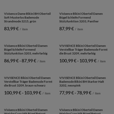
Vivisence Dame Bikini Oberteil
Vivisence Dame Bikini-BH
Bademode Gemustert Regulierbar
Halbgepolstert Sommer Bademode
Träger Schalen EU 3203, Violett
Strandmode 3227, Schwarz
ab
85,99 €
-
bis
93,99 €
ab
88,99 €
-
bis
96,99 €
/
item
/
item
Vivisence Dame Bikini-BH Oberteil
Vivisence Dame Bikini-BH Oberteil
Gepolsterte Cups Sommer Bademode
Gepolsterte Cups Sommer Bademode
Strand 3226, Schwarz
Strand 3226, Violett
100,99 €
ab
103,99 €
-
bis
104,99 €
/
item
/
item