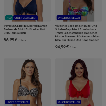
NEU
UNSER BESTSELLER
UNSER BESTSELLER
VIVISENCE Bikini Oberteil Damen
Vivisence Bade-Bh Mit Bügel Und
Bademode Bikini BH Starker Halt
Schalen Gepolstert Abnehmbare
3202, dunkelblau
Träger Seitenstäbchen Tropisches
Muster Formend Rückenverschluss
56,99 €
Ideal Für Strand Und Pool, tropisch
/
item
94,99 €
/
item
UNSER BESTSELLER
UNSER BESTSELLER