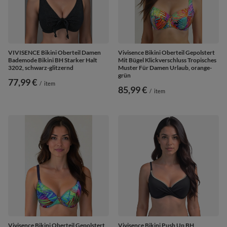
VIVISENCE Bikini Oberteil Damen
Vivisence Bikini Oberteil Gepolstert
Bademode Bikini BH Starker Halt
Mit Bügel Klickverschluss Tropisches
3202, schwarz-glitzernd
Muster Für Damen Urlaub, orange-
grün
77,99 €
/
item
85,99 €
/
item
Vivisence Bikini Oberteil Gepolstert
Vivisence Bikini Push Up BH