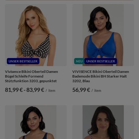
UNSER BESTSELLER
NEU
UNSER BESTSELLER
Vivisence Bikini Oberteil Damen
VIVISENCE Bikini Oberteil Damen
Bügel Schleife Formend
Bademode Bikini BH Starker Halt
Stützfunktion 3203, gepunktet
3202, Blau
ab
81,99 €
-
bis
83,99 €
56,99 €
/
item
/
item