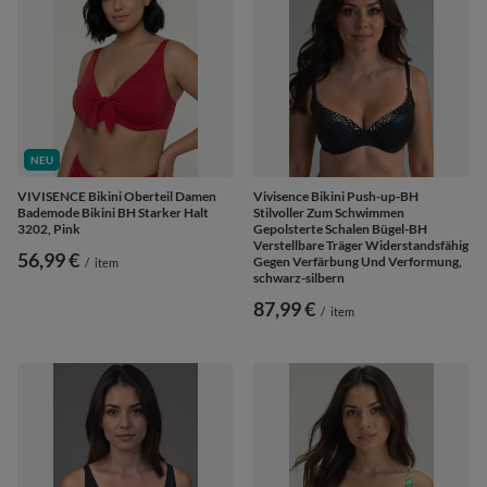
NEU
VIVISENCE Bikini Oberteil Damen
Vivisence Bikini Push-up-BH
Bademode Bikini BH Starker Halt
Stilvoller Zum Schwimmen
3202, Pink
Gepolsterte Schalen Bügel-BH
Verstellbare Träger Widerstandsfähig
56,99 €
Gegen Verfärbung Und Verformung,
/
item
schwarz-silbern
87,99 €
/
item