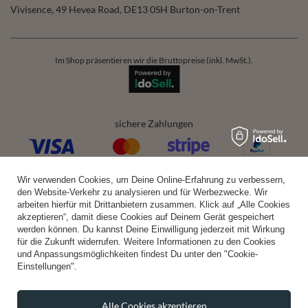
Vivisence
,
49 Hevea Road
,
DE13 0SH
Burton-on-Trent
Im Shop präsentieren wir die Bruttopreise (inkl. MwSt.).
sichere Zahlungen
Wir verwenden Cookies, um Deine Online-Erfahrung zu verbessern,
bequeme Lieferung
den Website-Verkehr zu analysieren und für Werbezwecke. Wir
arbeiten hierfür mit Drittanbietern zusammen. Klick auf „Alle Cookies
akzeptieren“, damit diese Cookies auf Deinem Gerät gespeichert
werden können. Du kannst Deine Einwilligung jederzeit mit Wirkung
für die Zukunft widerrufen. Weitere Informationen zu den Cookies
du kannst uns vertrauen
und Anpassungsmöglichkeiten findest Du unter den "Cookie-
Einstellungen".
Alle Cookies akzeptieren