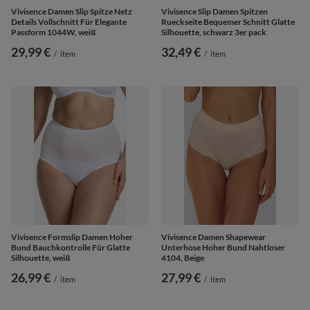
Vivisence Damen Slip Spitze Netz
Vivisence Slip Damen Spitzen
Details Vollschnitt Für Elegante
Rueckseite Bequemer Schnitt Glatte
Passform 1044W, weiß
Silhouette, schwarz 3er pack
29,99 €
32,49 €
/
item
/
item
Vivisence Formslip Damen Hoher
Vivisence Damen Shapewear
Bund Bauchkontrolle Für Glatte
Unterhose Hoher Bund Nahtloser
Silhouette, weiß
4104, Beige
26,99 €
27,99 €
/
item
/
item