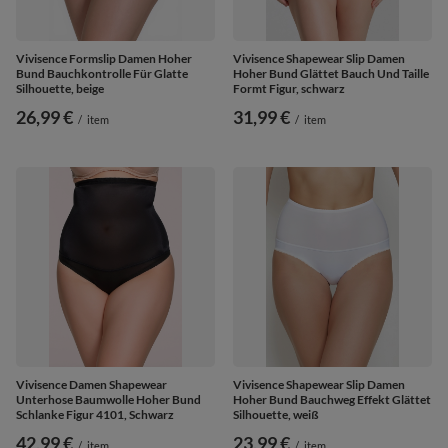
Vivisence Formslip Damen Hoher
Vivisence Shapewear Slip Damen
Bund Bauchkontrolle Für Glatte
Hoher Bund Glättet Bauch Und Taille
Silhouette, beige
Formt Figur, schwarz
26,99 €
31,99 €
/
item
/
item
Vivisence Damen Shapewear
Vivisence Shapewear Slip Damen
Unterhose Baumwolle Hoher Bund
Hoher Bund Bauchweg Effekt Glättet
Schlanke Figur 4101, Schwarz
Silhouette, weiß
42,99 €
23,99 €
/
item
/
item