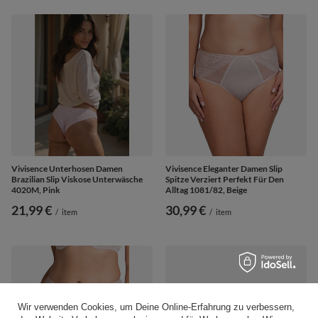
Vivisence Unterhosen Damen
Vivisence Eleganter Damen Slip
Brazilian Slip Viskose Unterwäsche
Spitze Verziert Perfekt Für Den
4020M, Pink
Alltag 1081/82, Beige
21,99 €
30,99 €
/
item
/
item
Wir verwenden Cookies, um Deine Online-Erfahrung zu verbessern,