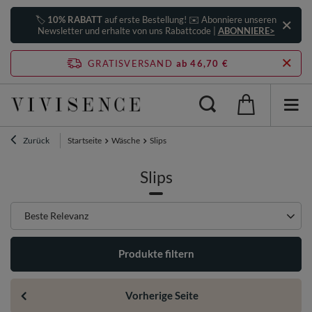
🏷️
10% RABATT
auf erste Bestellung! ✉️ Abonniere unseren
Newsletter und erhalte von uns Rabattcode |
ABONNIERE>
GRATISVERSAND
ab 46,70 €
Zurück
Startseite
Wäsche
Slips
Slips
Sortierung ändern
Beste Relevanz
Produkte filtern
Vorherige Seite