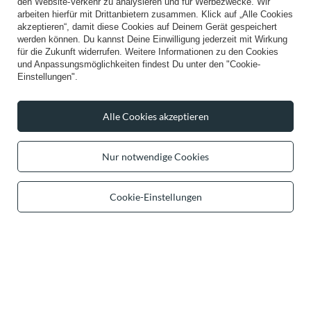
den Website-Verkehr zu analysieren und für Werbezwecke. Wir
arbeiten hierfür mit Drittanbietern zusammen. Klick auf „Alle Cookies
akzeptieren“, damit diese Cookies auf Deinem Gerät gespeichert
werden können. Du kannst Deine Einwilligung jederzeit mit Wirkung
für die Zukunft widerrufen. Weitere Informationen zu den Cookies
und Anpassungsmöglichkeiten findest Du unter den "Cookie-
Einstellungen".
Vivisence Damen Slip Spitze Hohe
Vivisence Damen Slip Baumwolle
Taille Eleganz und Komfort für Jeden
Hohem Bund Komfort und
Tag 1078/1080, Beige
Bequemlichkeit 4001, weiß
Alle Cookies akzeptieren
30,99 €
37,99 €
/
item
/
item
Nur notwendige Cookies
Cookie-Einstellungen
Vivisence Damen Slip Unterhosen
Vivisence Dame Slip 3-er Pack