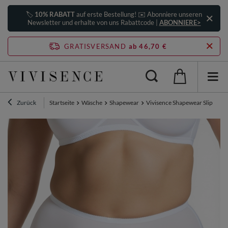
🏷️
10% RABATT
auf erste Bestellung! ✉️ Abonniere unseren
Newsletter und erhalte von uns Rabattcode |
ABONNIERE>
GRATISVERSAND
ab 46,70 €
Zurück
Startseite
Wäsche
Shapewear
Vivisence Shapewear Slip Dame