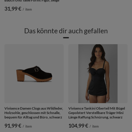
Bauch Und Taille Formt Figur, beige
31,99 €
/
item
Das könnte dir auch gefallen
Vivisence Damen Clogs aus Wildleder,
Vivisence Tankini Oberteil Mit Bügel
Holzsohle, geschlossen mit Schnalle,
Gepolstert Verstellbare Träger Mini
bequem für Alltag und Büro, schwarz
Länge Raffung Schnürung, schwarz
91,99 €
104,99 €
/
item
/
item