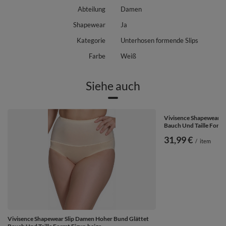
Abteilung
Damen
Shapewear
Ja
Kategorie
Unterhosen formende Slips
Farbe
Weiß
Siehe auch
Vivisence Shapewear S
Bauch Und Taille Formt
31,99 €
/
item
Vivisence Shapewear Slip Damen Hoher Bund Glättet