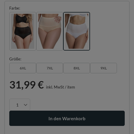
Farbe
Größe
6XL
7XL
8XL
9XL
31,99 €
inkl. MwSt
/
item
In den Warenkorb