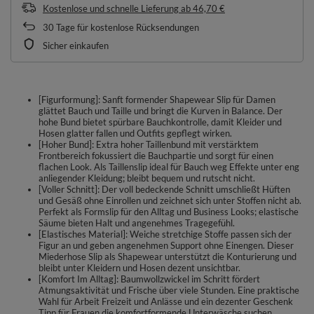
Kostenlose und schnelle Lieferung
ab
46,70 €
30
Tage für kostenlose Rücksendungen
Sicher einkaufen
[Figurformung]: Sanft formender Shapewear Slip für Damen
glättet Bauch und Taille und bringt die Kurven in Balance. Der
hohe Bund bietet spürbare Bauchkontrolle, damit Kleider und
Hosen glatter fallen und Outfits gepflegt wirken.
[Hoher Bund]: Extra hoher Taillenbund mit verstärktem
Frontbereich fokussiert die Bauchpartie und sorgt für einen
flachen Look. Als Taillenslip ideal für Bauch weg Effekte unter eng
anliegender Kleidung; bleibt bequem und rutscht nicht.
[Voller Schnitt]: Der voll bedeckende Schnitt umschließt Hüften
und Gesäß ohne Einrollen und zeichnet sich unter Stoffen nicht ab.
Perfekt als Formslip für den Alltag und Business Looks; elastische
Säume bieten Halt und angenehmes Tragegefühl.
[Elastisches Material]: Weiche stretchige Stoffe passen sich der
Figur an und geben angenehmen Support ohne Einengen. Dieser
Miederhose Slip als Shapewear unterstützt die Konturierung und
bleibt unter Kleidern und Hosen dezent unsichtbar.
[Komfort Im Alltag]: Baumwollzwickel im Schritt fördert
Atmungsaktivität und Frische über viele Stunden. Eine praktische
Wahl für Arbeit Freizeit und Anlässe und ein dezenter Geschenk
Tipp für Frauen die komfortformende Unterwäsche suchen.