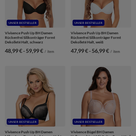
UNSER BESTSELLER
UNSER BESTSELLER
Vivisence Push Up BH Damen
Vivisence Push Up BH Damen
Rückenfrei Silikonträger Formt
Rückenfrei Silikonträger Formt
Dekolleté Halt, schwarz
Dekolleté Halt, weiß
ab
48,99 €
-
bis
59,99 €
ab
47,99 €
-
bis
56,99 €
/
item
/
item
UNSER BESTSELLER
UNSER BESTSELLER
Vivisence Push Up BH Damen
Vivisence Bügel BH Damen