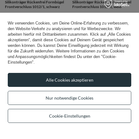
Wir verwenden Cookies, um Deine Online-Erfahrung zu verbessern,
den Website-Verkehr zu analysieren und für Werbezwecke. Wir
arbeiten hierfür mit Drittanbietern zusammen. Klick auf „Alle Cookies
akzeptieren“, damit diese Cookies auf Deinem Gerät gespeichert
werden können. Du kannst Deine Einwilligung jederzeit mit Wirkung
für die Zukunft widerrufen. Weitere Informationen zu den Cookies
und Anpassungsmöglichkeiten findest Du unter den "Cookie-
UNSER BESTSELLER
UNSER BESTSELLER
Einstellungen".
Vivisence Jogginghose Damen
Vivisence Push Up BH Damen
Bequeme Mit Weitem Bein
Silikonträger Rückenfrei Formbügel
Elastischem Bund Und Seitentaschen
Frontverschluss 1012/1, beige
Alle Cookies akzeptieren
Aus Hochwertigem Strickstoff
ab
44,99 €
-
bis
62,99 €
Perfekt Für Freizeit Sport Yoga
/
item
Entspannte Alltagslooks 9102, Beige
Nur notwendige Cookies
56,99 €
/
item
Cookie-Einstellungen