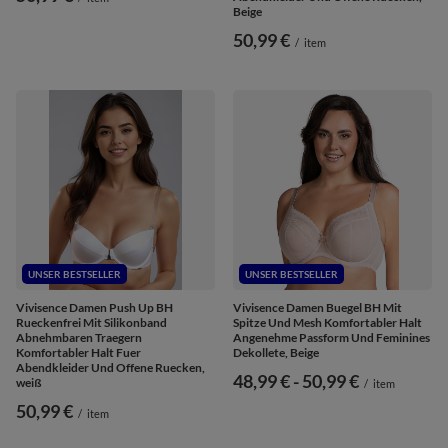
Beige
50,99 €
/
item
UNSER BESTSELLER
UNSER BESTSELLER
Vivisence Damen Push Up BH
Vivisence Damen Buegel BH Mit
Rueckenfrei Mit Silikonband
Spitze Und Mesh Komfortabler Halt
Abnehmbaren Traegern
Angenehme Passform Und Feminines
Komfortabler Halt Fuer
Dekollete, Beige
Abendkleider Und Offene Ruecken,
ab
48,99 €
-
bis
50,99 €
weiß
/
item
50,99 €
/
item