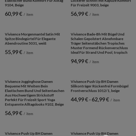
Elastischer Bund Komfort Für Alltag
Lockerer Schnitt mit Kapuze Komfort
9104, Beige
Für Freizeit 9003, beige
60,99 €
56,99 €
/
item
/
item
UNSER BESTSELLER
UNSER BESTSELLER
Vivisence Morgenmantel Satin Mit
Vivisence Bade-Bh Mit Bügel Und
Spitze Bindegürtel Für Elegante
Schalen Gepolstert Abnehmbare
Abendroutine 5031, weiß
Träger Seitenstäbchen Tropisches
Muster Formend Rückenverschluss
55,99 €
Ideal Für Strand Und Pool, tropisch
/
item
94,99 €
/
item