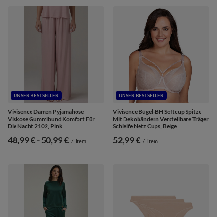
UNSER BESTSELLER
UNSER BESTSELLER
Vivisence Damen Pyjamahose
Vivisence Bügel-BH Softcup Spitze
Viskose Gummibund Komfort Für
Mit Dekobändern Verstellbare Träger
Die Nacht 2102, Pink
Schleife Netz Cups, Beige
ab
48,99 €
-
bis
50,99 €
52,99 €
/
item
/
item