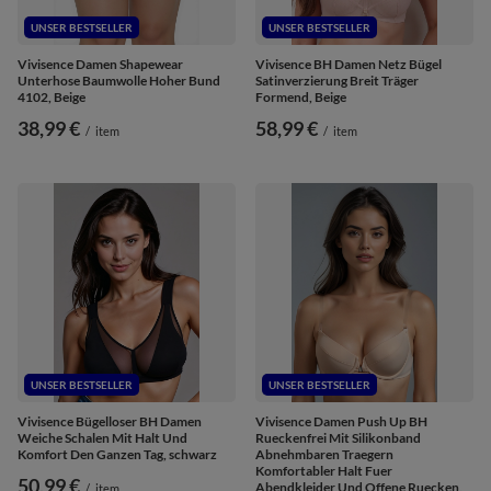
UNSER BESTSELLER
UNSER BESTSELLER
Vivisence Damen Shapewear
Vivisence BH Damen Netz Bügel
Unterhose Baumwolle Hoher Bund
Satinverzierung Breit Träger
4102, Beige
Formend, Beige
38,99 €
58,99 €
/
item
/
item
UNSER BESTSELLER
UNSER BESTSELLER
Vivisence Bügelloser BH Damen
Vivisence Damen Push Up BH
Weiche Schalen Mit Halt Und
Rueckenfrei Mit Silikonband
Komfort Den Ganzen Tag, schwarz
Abnehmbaren Traegern
Komfortabler Halt Fuer
50,99 €
Abendkleider Und Offene Ruecken,
/
item