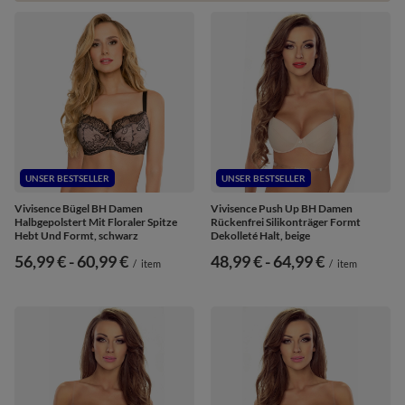
UNSER BESTSELLER
UNSER BESTSELLER
Vivisence Bügel BH Damen
Vivisence Push Up BH Damen
Halbgepolstert Mit Floraler Spitze
Rückenfrei Silikonträger Formt
Hebt Und Formt, schwarz
Dekolleté Halt, beige
ab
56,99 €
-
bis
60,99 €
ab
48,99 €
-
bis
64,99 €
/
item
/
item