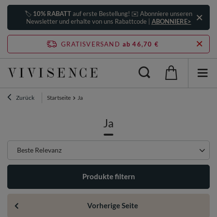
🏷️
10% RABATT
auf erste Bestellung! ✉️ Abonniere unseren
Newsletter und erhalte von uns Rabattcode |
ABONNIERE>
GRATISVERSAND
ab 46,70 €
Zurück
Startseite
Ja
Ja
Sortierung ändern
Beste Relevanz
Produkte filtern
Vorherige Seite