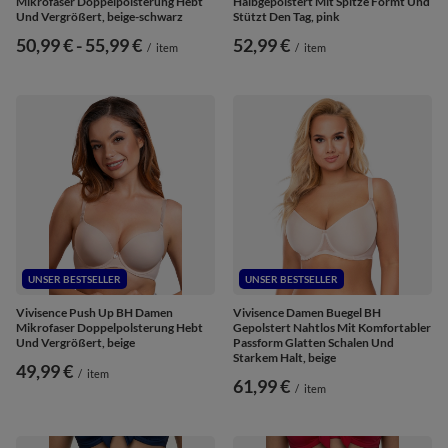
Mikrofaser Doppelpolsterung Hebt
Halbgepolstert Mit Spitze Formt Und
Und Vergrößert, beige-schwarz
Stützt Den Tag, pink
ab
50,99 €
-
bis
55,99 €
52,99 €
/
item
/
item
UNSER BESTSELLER
UNSER BESTSELLER
Vivisence Push Up BH Damen
Vivisence Damen Buegel BH
Mikrofaser Doppelpolsterung Hebt
Gepolstert Nahtlos Mit Komfortabler
Und Vergrößert, beige
Passform Glatten Schalen Und
Starkem Halt, beige
49,99 €
/
item
61,99 €
/
item