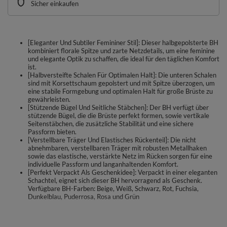
Sicher einkaufen
[Eleganter Und Subtiler Femininer Stil]: Dieser halbgepolsterte BH
kombiniert florale Spitze und zarte Netzdetails, um eine feminine
und elegante Optik zu schaffen, die ideal für den täglichen Komfort
ist.
[Halbversteifte Schalen Für Optimalen Halt]: Die unteren Schalen
sind mit Korsettschaum gepolstert und mit Spitze überzogen, um
eine stabile Formgebung und optimalen Halt für große Brüste zu
gewährleisten.
[Stützende Bügel Und Seitliche Stäbchen]: Der BH verfügt über
stützende Bügel, die die Brüste perfekt formen, sowie vertikale
Seitenstäbchen, die zusätzliche Stabilität und eine sichere
Passform bieten.
[Verstellbare Träger Und Elastisches Rückenteil]: Die nicht
abnehmbaren, verstellbaren Träger mit robusten Metallhaken
sowie das elastische, verstärkte Netz im Rücken sorgen für eine
individuelle Passform und langanhaltenden Komfort.
[Perfekt Verpackt Als Geschenkidee]: Verpackt in einer eleganten
Schachtel, eignet sich dieser BH hervorragend als Geschenk.
Verfügbare BH-Farben: Beige, Weiß, Schwarz, Rot, Fuchsia,
Dunkelblau, Puderrosa, Rosa und Grün
Ein subtiler und äußerst femininer, halbgepolsterter BH.