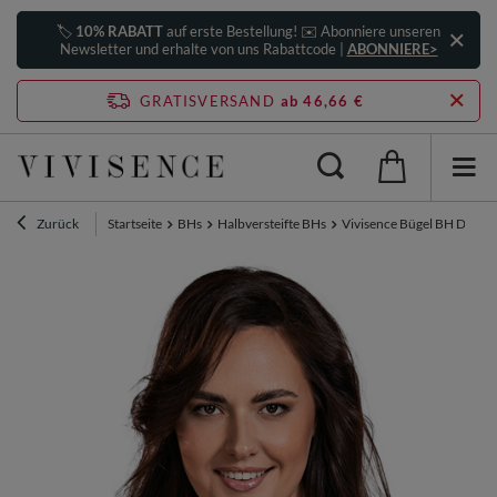
🏷️
10% RABATT
auf erste Bestellung! ✉️ Abonniere unseren
Newsletter und erhalte von uns Rabattcode |
ABONNIERE>
GRATISVERSAND
ab 46,66 €
Zurück
Startseite
BHs
Halbversteifte BHs
Vivisence Bügel BH Damen 