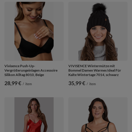
Vivisence Push-Up-
VIVISENCE Wintermütze mit
Vergrößerungeinlagen Accessoire
Bommel Damen Warmes Ideal Für
Silikon Alltag 8010, Beige
Kalte Wintertage 7014, schwarz
28,99 €
35,99 €
/
item
/
item