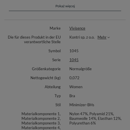
Obereteil der Schalen aus floraler Spitze und zartem Netz
hergestellt
Pokaż więcej
Untereteil aus Korsettschaum mit Spitze überzogen
Steg und Seiten aus Spitze mit Nezt verziert
eine schöne Schleife zwischen der Schalen
Bügel stützen und formen die Brüste
Marke
Vivisence
vertikale Seitenstäbchen
verstellbare Träger, nicht abnehmbar
Die für dieses Produkt in der EU
Kontri sp. z o.o.
Mehr
Metallhaken für Träger
verantwortliche Stelle
Rückenteil aus elastischem, verstärktem Netz
Rückenverschluss: Haken, zweireihig mit 3-stufiger
Symbol
1045
Umfangseinstellung.
Dessous werden in einer eleganten Schachtel verpackt, die sich
Serie
1045
perfekt als Geschenk eignet
Größenkategorie
Normalgröße
Erhältlich in Beige, Weiß, Schwarz, Rot, Fuchsiafarben, Dunkelblau,
Puderrosa, Rosa und Grün.
Nettogewicht (kg)
0,072
Materialzusammensetzung :
Abteilung
Women
47% Nylon, 21% Polyamid, 14% Baumwolle, 12% Elastan, 6%
Typ
Bra
Polyurethan.
Stil
Minimizer-BHs
Materialkomponente 1,
Nylon 47%, Polyamid 21%,
Materialkomponente 2,
Baumwolle 14%, Elasthan 12%,
Materialkomponente 3,
Polyurethan 6%
Materialkomponente 4,