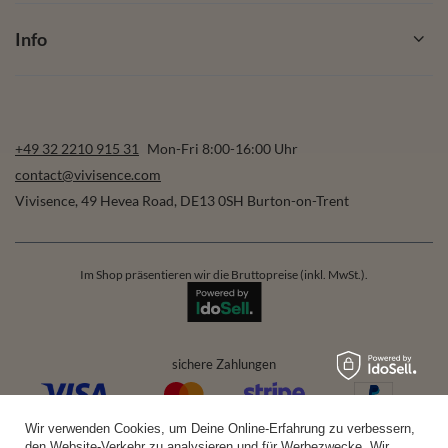
+49 32 2210 915 31
Mon-Fri 8:00-16:00 Uhr
contact@vivisence.com
Vivisence
,
49 Hevea Road
,
DE13 0SH
Burton-on-Trent
Im Shop präsentieren wir die Bruttopreise (inkl. MwSt.).
sichere Zahlungen
bequeme Lieferung
Wir verwenden Cookies, um Deine Online-Erfahrung zu verbessern,
den Website-Verkehr zu analysieren und für Werbezwecke. Wir