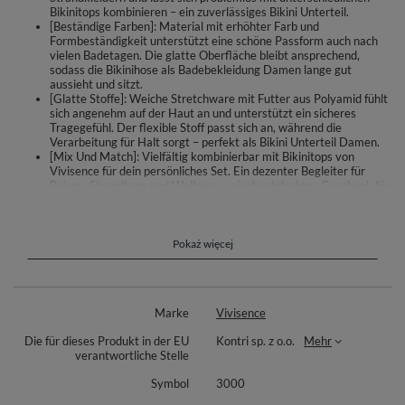
Bikinitops kombinieren – ein zuverlässiges Bikini Unterteil.
[Beständige Farben]: Material mit erhöhter Farb und
Formbeständigkeit unterstützt eine schöne Passform auch nach
vielen Badetagen. Die glatte Oberfläche bleibt ansprechend,
sodass die Bikinihose als Badebekleidung Damen lange gut
aussieht und sitzt.
[Glatte Stoffe]: Weiche Stretchware mit Futter aus Polyamid fühlt
sich angenehm auf der Haut an und unterstützt ein sicheres
Tragegefühl. Der flexible Stoff passt sich an, während die
Verarbeitung für Halt sorgt – perfekt als Bikini Unterteil Damen.
[Mix Und Match]: Vielfältig kombinierbar mit Bikinitops von
Vivisence für dein persönliches Set. Ein dezenter Begleiter für
Reisen, Strandtage und Wellness – ein durchdachtes Geschenk für
Frauen, die Bademode flexibel und stilvoll zusammenstellen
möchten.
Diese Damen Bikinihose von Vivisence setzt auf zeitlosen Stil und
Pokaż więcej
angenehmen Tragekomfort. Der klassische Schnitt umschmeichelt die
Silhouette, während die glatte Stretchware sanft auf der Haut liegt und
sich deinen Bewegungen anpasst. Die erhöhte Farb- und
Formbeständigkeit unterstützt eine dauerhaft schöne Passform – auch
Marke
Vivisence
bei häufigem Tragen am Strand oder im Schwimmbad.
Die für dieses Produkt in der EU
Kontri sp. z o.o.
Mehr
Die Hose lässt sich frei mit verschiedenen Bikinitops der Marke
verantwortliche Stelle
kombinieren, sodass du dein individuelles Set zusammenstellen kannst.
Futter aus 100 Prozent Polyamid sorgt für ein angenehmes Gefühl innen.
Symbol
3000
Materialzusammensetzung: