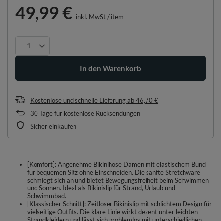
49,99 €
inkl. MwSt
/
item
In den Warenkorb
Kostenlose und schnelle Lieferung
ab
46,70 €
30
Tage für kostenlose Rücksendungen
Sicher einkaufen
[Komfort]: Angenehme Bikinihose Damen mit elastischem Bund
für bequemen Sitz ohne Einschneiden. Die sanfte Stretchware
schmiegt sich an und bietet Bewegungsfreiheit beim Schwimmen
und Sonnen. Ideal als Bikinislip für Strand, Urlaub und
Schwimmbad.
[Klassischer Schnitt]: Zeitloser Bikinislip mit schlichtem Design für
vielseitige Outfits. Die klare Linie wirkt dezent unter leichten
Strandkleidern und lässt sich problemlos mit unterschiedlichen