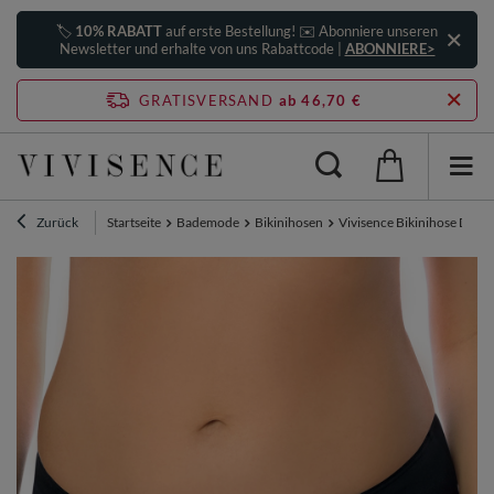
🏷️
10% RABATT
auf erste Bestellung! ✉️ Abonniere unseren
Newsletter und erhalte von uns Rabattcode |
ABONNIERE>
GRATISVERSAND
ab 46,70 €
Zurück
Startseite
Bademode
Bikinihosen
Vivisence Bikinihose Damen