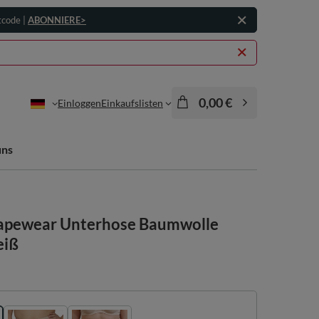
tcode |
ABONNIERE>
0,00 €
Einloggen
Einkaufslisten
uns
apewear Unterhose Baumwolle
eiß