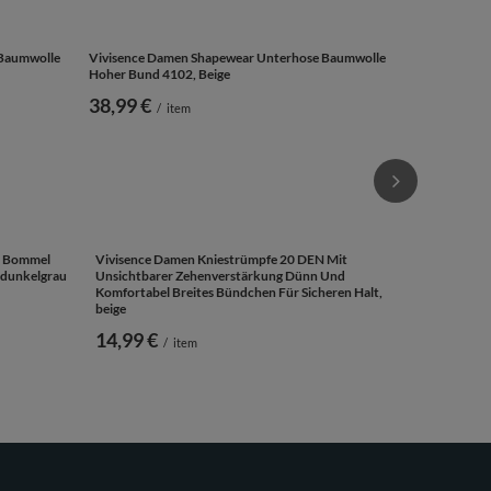
Vivisence D
Hoher Bund 4
36,99 €
/
 Baumwolle
Vivisence Damen Shapewear Unterhose Baumwolle
Hoher Bund 4102, Beige
38,99 €
/
item