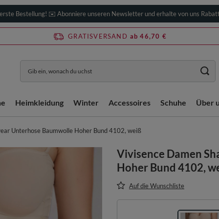
erste Bestellung! ✉️ Abonniere unseren Newsletter und erhalte von uns Rabat
GRATISVERSAND
ab 46,70 €
he
Heimkleidung
Winter
Accessoires
Schuhe
Über 
ear Unterhose Baumwolle Hoher Bund 4102, weiß
Vivisence Damen Sh
Hoher Bund 4102, w
Auf die Wunschliste