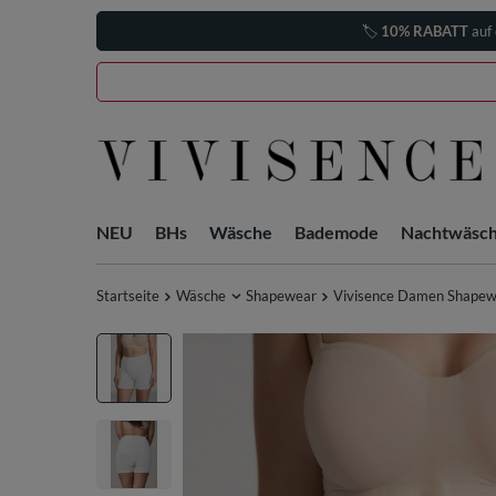
🏷️
10% RABATT
auf 
NEU
BHs
Wäsche
Bademode
Nachtwäsc
Startseite
Wäsche
Shapewear
Vivisence Damen Shapew