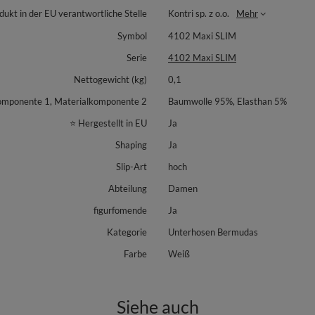
dukt in der EU verantwortliche Stelle
Kontri sp. z o.o.
Mehr
Symbol
4102 Maxi SLIM
Serie
4102 Maxi SLIM
Nettogewicht (kg)
0,1
omponente 1, Materialkomponente 2
Baumwolle 95%, Elasthan 5%
⭐ Hergestellt in EU
Ja
Shaping
Ja
Slip-Art
hoch
Abteilung
Damen
figurfomende
Ja
Kategorie
Unterhosen Bermudas
Farbe
Weiß
Siehe auch