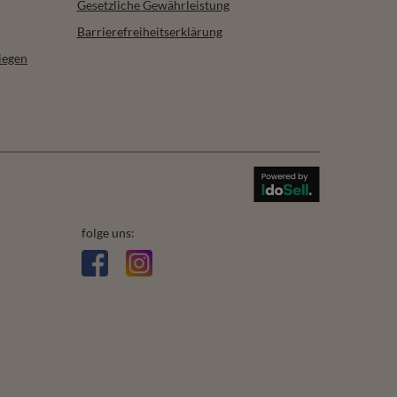
r Bommel
Vivisence Damen Kniestrümpfe 20 DEN Mit
 dunkelgrau
Unsichtbarer Zehenverstärkung Dünn Und
Komfortabel Breites Bündchen Für Sicheren Halt,
beige
14,99 €
/
item
Anmelden
n. Die Nutzungsbedingungen finden sich in den AGB und