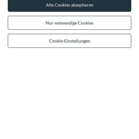
Alle Cookies akzeptieren
+49 32 2210 915 31
Mon-Fri 8:00-16:00 Uhr
Nur notwendige Cookies
contact@vivisence.com
Vivisence
,
49 Hevea Road
,
DE13 0SH
Burton-on-Trent
Cookie-Einstellungen
Im Shop präsentieren wir die Bruttopreise (inkl. MwSt.).
sichere Zahlungen
bequeme Lieferung
du kannst uns vertrauen