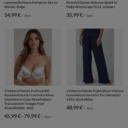
Lammwolle Warm Perfekter Sitz Im
Bommel Damen Warmes Ideal Für
Winter, Beige
Kalte Wintertage 7014, schwarz
54,99 €
35,99 €
/
item
/
item
Vivisence Damen Push Up BH
Vivisence Damen Pyjamahose Viskose
Rueckenfrei mit Frontverschluss
Gummibund Komfort Für Die Nacht
Gepolsterte Cups Abnehmbare
2102, dunkelblau
Transparente Traeger Fuer
48,99 €
Abendkleider, weiß
/
item
ab
45,99 €
-
bis
79,99 €
/
item